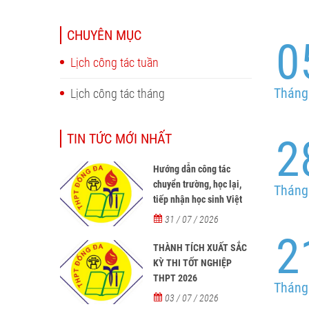
CHUYÊN MỤC
0
Lịch công tác tuần
Tháng
Lịch công tác tháng
TIN TỨC MỚI NHẤT
2
Hướng dẫn công tác
chuyển trường, học lại,
Tháng
tiếp nhận học sinh Việt
Nam về nước, tiếp nhận
31 / 07 / 2026
học sinh người nước
2
ngoài học tại các trường
THÀNH TÍCH XUẤT SẮC
từ năm học 2026-2027
KỲ THI TỐT NGHIỆP
THPT 2026
Tháng
03 / 07 / 2026