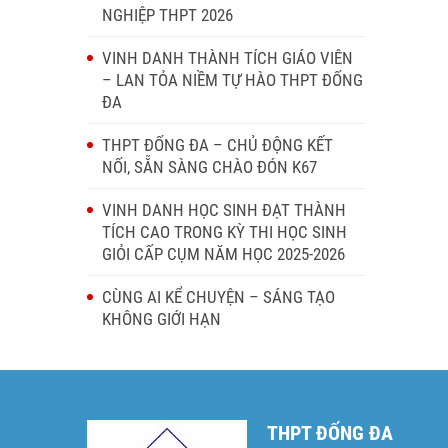
NGHIỆP THPT 2026
VINH DANH THÀNH TÍCH GIÁO VIÊN
– LAN TỎA NIỀM TỰ HÀO THPT ĐỐNG
ĐA
THPT ĐỐNG ĐA – CHỦ ĐỘNG KẾT
NỐI, SẴN SÀNG CHÀO ĐÓN K67
VINH DANH HỌC SINH ĐẠT THÀNH
TÍCH CAO TRONG KỲ THI HỌC SINH
GIỎI CẤP CỤM NĂM HỌC 2025-2026
CÙNG AI KỂ CHUYỆN – SÁNG TẠO
KHÔNG GIỚI HẠN
THPT ĐỐNG ĐA