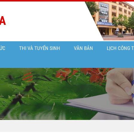
A
ỨC
THI VÀ TUYỂN SINH
VĂN BẢN
LỊCH CÔNG 