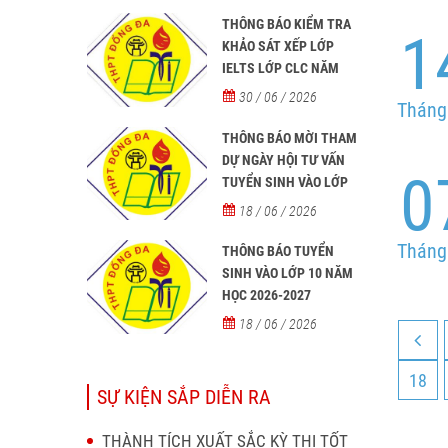
THÔNG BÁO KIỂM TRA
1
KHẢO SÁT XẾP LỚP
IELTS LỚP CLC NĂM
HỌC 2026 - 2027
30 / 06 / 2026
Tháng
THÔNG BÁO MỜI THAM
DỰ NGÀY HỘI TƯ VẤN
0
TUYỂN SINH VÀO LỚP
10 NĂM HỌC 2026–2027
18 / 06 / 2026
Tháng
THÔNG BÁO TUYỂN
SINH VÀO LỚP 10 NĂM
HỌC 2026-2027
18 / 06 / 2026
18
SỰ KIỆN SẮP DIỄN RA
THÀNH TÍCH XUẤT SẮC KỲ THI TỐT