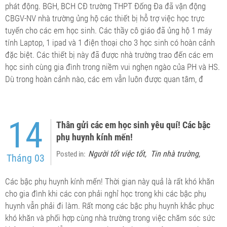
phát động. BGH, BCH CĐ trường THPT Đống Đa đã vận động
CBGV-NV nhà trường ủng hộ các thiết bị hỗ trợ việc học trực
tuyến cho các em học sinh. Các thầy cô giáo đã ủng hộ 1 máy
tính Laptop, 1 ipad và 1 điện thoại cho 3 học sinh có hoàn cảnh
đặc biệt. Các thiết bị này đã được nhà trường trao đến các em
học sinh cùng gia đình trong niềm vui nghẹn ngào của PH và HS.
Dù trong hoàn cảnh nào, các em vẫn luôn được quan tâm, đ
14
Thân gửi các em học sinh yêu quí! Các bậc
phụ huynh kính mến!
Người tốt việc tốt
Tin nhà trường
Posted in:
,
,
Tháng 03
Các bậc phụ huynh kính mến! Thời gian này quả là rất khó khăn
cho gia đình khi các con phải nghỉ học trong khi các bậc phụ
huynh vẫn phải đi làm. Rất mong các bậc phụ huynh khắc phục
khó khăn và phối hợp cùng nhà trường trong việc chăm sóc sức