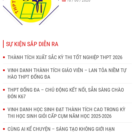
18 / 06 / 2026
SỰ KIỆN SẮP DIỄN RA
THÀNH TÍCH XUẤT SẮC KỲ THI TỐT NGHIỆP THPT 2026
VINH DANH THÀNH TÍCH GIÁO VIÊN – LAN TỎA NIỀM TỰ
HÀO THPT ĐỐNG ĐA
THPT ĐỐNG ĐA – CHỦ ĐỘNG KẾT NỐI, SẴN SÀNG CHÀO
ĐÓN K67
VINH DANH HỌC SINH ĐẠT THÀNH TÍCH CAO TRONG KỲ
THI HỌC SINH GIỎI CẤP CỤM NĂM HỌC 2025-2026
CÙNG AI KỂ CHUYỆN – SÁNG TẠO KHÔNG GIỚI HẠN