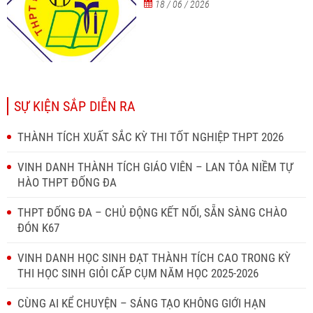
18 / 06 / 2026
SỰ KIỆN SẮP DIỄN RA
THÀNH TÍCH XUẤT SẮC KỲ THI TỐT NGHIỆP THPT 2026
VINH DANH THÀNH TÍCH GIÁO VIÊN – LAN TỎA NIỀM TỰ
HÀO THPT ĐỐNG ĐA
THPT ĐỐNG ĐA – CHỦ ĐỘNG KẾT NỐI, SẴN SÀNG CHÀO
ĐÓN K67
VINH DANH HỌC SINH ĐẠT THÀNH TÍCH CAO TRONG KỲ
THI HỌC SINH GIỎI CẤP CỤM NĂM HỌC 2025-2026
CÙNG AI KỂ CHUYỆN – SÁNG TẠO KHÔNG GIỚI HẠN