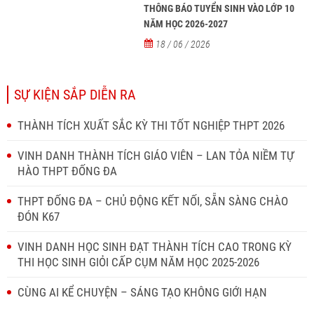
THÔNG BÁO TUYỂN SINH VÀO LỚP 10
NĂM HỌC 2026-2027
18 / 06 / 2026
SỰ KIỆN SẮP DIỄN RA
THÀNH TÍCH XUẤT SẮC KỲ THI TỐT NGHIỆP THPT 2026
VINH DANH THÀNH TÍCH GIÁO VIÊN – LAN TỎA NIỀM TỰ
HÀO THPT ĐỐNG ĐA
THPT ĐỐNG ĐA – CHỦ ĐỘNG KẾT NỐI, SẴN SÀNG CHÀO
ĐÓN K67
VINH DANH HỌC SINH ĐẠT THÀNH TÍCH CAO TRONG KỲ
THI HỌC SINH GIỎI CẤP CỤM NĂM HỌC 2025-2026
CÙNG AI KỂ CHUYỆN – SÁNG TẠO KHÔNG GIỚI HẠN