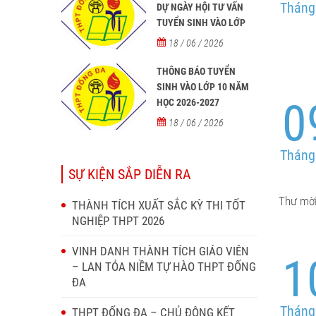
Tháng
DỰ NGÀY HỘI TƯ VẤN
TUYỂN SINH VÀO LỚP
10 NĂM HỌC 2026–2027
18 / 06 / 2026
THÔNG BÁO TUYỂN
SINH VÀO LỚP 10 NĂM
0
HỌC 2026-2027
18 / 06 / 2026
Tháng
SỰ KIỆN SẮP DIỄN RA
Thư mời
THÀNH TÍCH XUẤT SẮC KỲ THI TỐT
NGHIỆP THPT 2026
VINH DANH THÀNH TÍCH GIÁO VIÊN
1
– LAN TỎA NIỀM TỰ HÀO THPT ĐỐNG
ĐA
Tháng
THPT ĐỐNG ĐA – CHỦ ĐỘNG KẾT