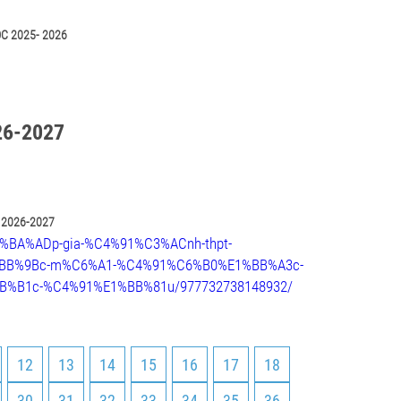
C 2025- 2026
6-2027
2026-2027
E1%BA%ADp-gia-%C4%91%C3%ACnh-thpt-
%BB%9Bc-m%C6%A1-%C4%91%C6%B0%E1%BB%A3c-
B%B1c-%C4%91%E1%BB%81u/977732738148932/
12
13
14
15
16
17
18
30
31
32
33
34
35
36