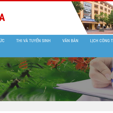
A
ỨC
THI VÀ TUYỂN SINH
VĂN BẢN
LỊCH CÔNG 