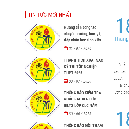
TIN TỨC MỚI NHẤT
1
Hướng dẫn công tác
chuyển trường, học lại,
Tháng
tiếp nhận học sinh Việt
Nam về nước, tiếp nhận
31 / 07 / 2026
học sinh người nước
ngoài học tại các trường
THÀNH TÍCH XUẤT SẮC
Nhằm g
từ năm học 2026-2027
KỲ THI TỐT NGHIỆP
vào bậc T
THPT 2026
2027.
03 / 07 / 2026
Tại chươn
lượng cao
THÔNG BÁO KIỂM TRA
KHẢO SÁT XẾP LỚP
IELTS LỚP CLC NĂM
1
HỌC 2026 - 2027
30 / 06 / 2026
THÔNG BÁO MỜI THAM