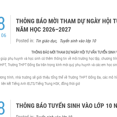
8
THÔNG BÁO MỜI THAM DỰ NGÀY HỘI T
NĂM HỌC 2026–2027
 06
Posted in:
,
Tin giáo dục
Tuyển sinh vào lớp 10
THÔNG BÁO MỜI THAM DỰ NGÀY HỘI TƯ VẤN TUYỂN SINH
iúp phụ huynh và học sinh có thêm thông tin về môi trường học tập, chương trì
HPT, Trường THPT Đống Đa trân trọng kính mời quý phụ huynh và các em học si
g trình, nhà trường sẽ giới thiệu tổng thể về Trường THPT Đống Đa, các mô hì
 liên kết Tiếng Anh IELTS/Tiếng Trung HSK, đồng thời giớ
8
THÔNG BÁO TUYỂN SINH VÀO LỚP 10 
Posted in: