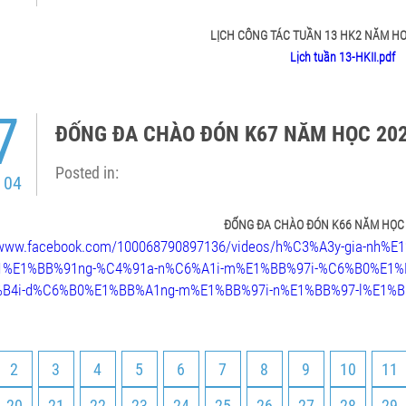
LỊCH CÔNG TÁC TUẦN 13 HK2 NĂM HO
Lịch tuần 13-HKII.pdf
7
ĐỐNG ĐA CHÀO ĐÓN K67 NĂM HỌC 202
Posted in:
 04
ĐỐNG ĐA CHÀO ĐÓN K66 NĂM HỌC 
//www.facebook.com/100068790897136/videos/h%C3%A3y-gia-nh%
%E1%BB%91ng-%C4%91a-n%C6%A1i-m%E1%BB%97i-%C6%B0%E1
B4i-d%C6%B0%E1%BB%A1ng-m%E1%BB%97i-n%E1%BB%97-l%E1%B
2
3
4
5
6
7
8
9
10
11
20
21
22
23
24
25
26
27
28
29