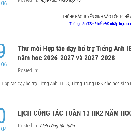
Tuyển sinh vào lớp 10
 06
THÔNG BÁO TUYỂN SINH VÀO LỚP 10 NĂ
Thông báo TS - Phiếu ĐK nhập học_co
9
Thư mời Hợp tác dạy bổ trợ Tiếng Anh I
năm học 2026-2027 và 2027-2028
 06
Posted in:
 Hợp tác dạy bổ trợ Tiếng Anh IELTS, Tiếng Trung HSK cho học sin
0
LỊCH CÔNG TÁC TUẦN 13 HK2 NĂM HOC
Posted in:
,
Lịch công tác tuần
 04