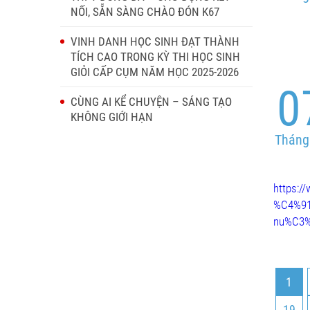
NỐI, SẴN SÀNG CHÀO ĐÓN K67
VINH DANH HỌC SINH ĐẠT THÀNH
TÍCH CAO TRONG KỲ THI HỌC SINH
GIỎI CẤP CỤM NĂM HỌC 2025-2026
0
CÙNG AI KỂ CHUYỆN – SÁNG TẠO
KHÔNG GIỚI HẠN
Tháng
https:
%C4%91
nu%C3%
1
19