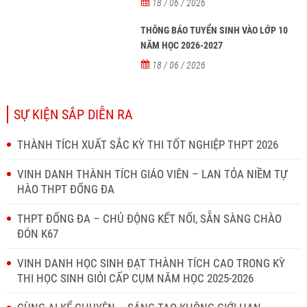
18 / 06 / 2026
THÔNG BÁO TUYỂN SINH VÀO LỚP 10
NĂM HỌC 2026-2027
18 / 06 / 2026
SỰ KIỆN SẮP DIỄN RA
THÀNH TÍCH XUẤT SẮC KỲ THI TỐT NGHIỆP THPT 2026
VINH DANH THÀNH TÍCH GIÁO VIÊN – LAN TỎA NIỀM TỰ
HÀO THPT ĐỐNG ĐA
THPT ĐỐNG ĐA – CHỦ ĐỘNG KẾT NỐI, SẴN SÀNG CHÀO
ĐÓN K67
VINH DANH HỌC SINH ĐẠT THÀNH TÍCH CAO TRONG KỲ
THI HỌC SINH GIỎI CẤP CỤM NĂM HỌC 2025-2026