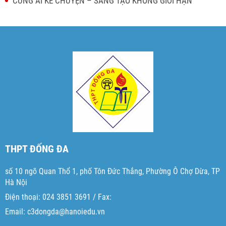
CÙNG AI KỂ CHUYỆN – SÁNG TẠO KHÔNG GIỚI HẠN
THPT ĐỐNG ĐA
số 10 ngõ Quan Thổ 1, phố Tôn Đức Thắng, Phường Ô Chợ Dừa, TP
Hà Nội
Điện thoại: 024 3851 3691 / Fax:
Email: c3dongda@hanoiedu.vn