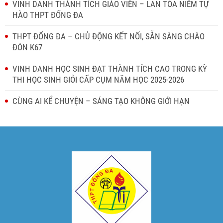
VINH DANH THÀNH TÍCH GIÁO VIÊN – LAN TỎA NIỀM TỰ
HÀO THPT ĐỐNG ĐA
THPT ĐỐNG ĐA – CHỦ ĐỘNG KẾT NỐI, SẴN SÀNG CHÀO
ĐÓN K67
VINH DANH HỌC SINH ĐẠT THÀNH TÍCH CAO TRONG KỲ
THI HỌC SINH GIỎI CẤP CỤM NĂM HỌC 2025-2026
CÙNG AI KỂ CHUYỆN – SÁNG TẠO KHÔNG GIỚI HẠN