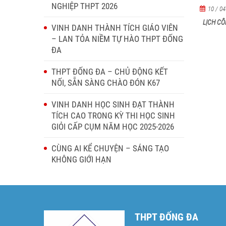
NGHIỆP THPT 2026
10 / 04
LỊCH CÔ
VINH DANH THÀNH TÍCH GIÁO VIÊN
– LAN TỎA NIỀM TỰ HÀO THPT ĐỐNG
ĐA
THPT ĐỐNG ĐA – CHỦ ĐỘNG KẾT
NỐI, SẴN SÀNG CHÀO ĐÓN K67
VINH DANH HỌC SINH ĐẠT THÀNH
TÍCH CAO TRONG KỲ THI HỌC SINH
GIỎI CẤP CỤM NĂM HỌC 2025-2026
CÙNG AI KỂ CHUYỆN – SÁNG TẠO
KHÔNG GIỚI HẠN
THPT ĐỐNG ĐA