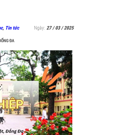
ục
,
Tin tức
Ngày:
27 / 03 / 2025
 ĐỐNG ĐA