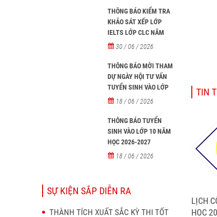
THÔNG BÁO KIỂM TRA
KHẢO SÁT XẾP LỚP
IELTS LỚP CLC NĂM
HỌC 2026 - 2027
30 / 06 / 2026
THÔNG BÁO MỜI THAM
DỰ NGÀY HỘI TƯ VẤN
TUYỂN SINH VÀO LỚP
TIN 
10 NĂM HỌC 2026–2027
18 / 06 / 2026
THÔNG BÁO TUYỂN
SINH VÀO LỚP 10 NĂM
HỌC 2026-2027
18 / 06 / 2026
SỰ KIỆN SẮP DIỄN RA
LỊCH C
HOC 20
THÀNH TÍCH XUẤT SẮC KỲ THI TỐT