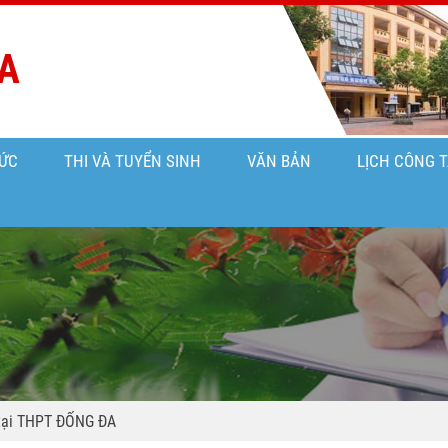
A
ỨC
THI VÀ TUYỂN SINH
VĂN BẢN
LỊCH CÔNG 
 tại THPT ĐỐNG ĐA