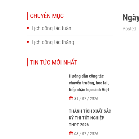
CHUYÊN MỤC
Ngày
Lịch công tác tuần
Posted i
Lịch công tác tháng
TIN TỨC MỚI NHẤT
Hướng dẫn công tác
chuyển trường, học lại,
tiếp nhận học sinh Việt
Nam về nước, tiếp nhận
31 / 07 / 2026
học sinh người nước
ngoài học tại các trường
THÀNH TÍCH XUẤT SẮC
từ năm học 2026-2027
KỲ THI TỐT NGHIỆP
THPT 2026
03 / 07 / 2026