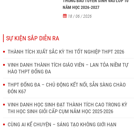
THÔNG BÁO TUYỂN SINH VÀO LỚP 10
NĂM HỌC 2026-2027
18 / 06 / 2026
SỰ KIỆN SẮP DIỄN RA
THÀNH TÍCH XUẤT SẮC KỲ THI TỐT NGHIỆP THPT 2026
VINH DANH THÀNH TÍCH GIÁO VIÊN – LAN TỎA NIỀM TỰ
HÀO THPT ĐỐNG ĐA
THPT ĐỐNG ĐA – CHỦ ĐỘNG KẾT NỐI, SẴN SÀNG CHÀO
ĐÓN K67
VINH DANH HỌC SINH ĐẠT THÀNH TÍCH CAO TRONG KỲ
THI HỌC SINH GIỎI CẤP CỤM NĂM HỌC 2025-2026
CÙNG AI KỂ CHUYỆN – SÁNG TẠO KHÔNG GIỚI HẠN