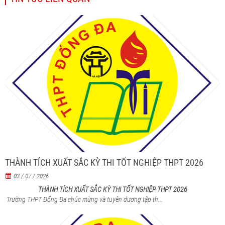
THÀNH TÍCH XUẤT SẮC KỲ THI TỐT NGHIỆP THPT 2026
03 / 07 / 2026
THÀNH TÍCH XUẤT SẮC KỲ THI TỐT NGHIỆP THPT 2026
Trường THPT Đống Đa chúc mừng và tuyên dương tập th...