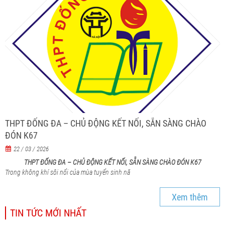
THPT ĐỐNG ĐA – CHỦ ĐỘNG KẾT NỐI, SẴN SÀNG CHÀO
ĐÓN K67
22 / 03 / 2026
THPT ĐỐNG ĐA – CHỦ ĐỘNG KẾT NỐI, SẴN SÀNG CHÀO ĐÓN K67
Trong không khí sôi nổi của mùa tuyển sinh nă
Xem thêm
TIN TỨC MỚI NHẤT