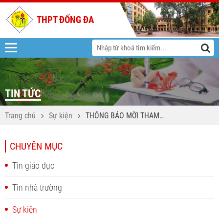
THPT ĐỐNG ĐA
TIN TỨC
Trang chủ
Sự kiện
THÔNG BÁO MỜI THAM
DỰ NGÀY HỘI TƯ VẤN
TUYỂN SINH VÀO LỚP 10
CHUYÊN MỤC
NĂM HỌC 2026–2027
Tin giáo dục
Tin nhà trường
Sự kiện