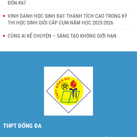
ĐÓN K67
VINH DANH HỌC SINH ĐẠT THÀNH TÍCH CAO TRONG KỲ
THI HỌC SINH GIỎI CẤP CỤM NĂM HỌC 2025-2026
CÙNG AI KỂ CHUYỆN – SÁNG TẠO KHÔNG GIỚI HẠN
THPT ĐỐNG ĐA