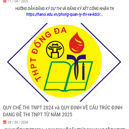
11 / 04 / 2025
HƯỚNG DẪN ĐĂNG KÝ DỰ THI VÀ ĐĂNG KÝ XÉT CÔNG NHẬN TN
https://hanoi.edu.vn/phong-quan-ly-thi-va-kdcl/...
QUY CHẾ THI TNPT 2024 và QUY ĐỊNH VỀ CẤU TRÚC ĐỊNH
DẠNG ĐỀ THI TNPT TỪ NĂM 2025
09 / 03 / 2024