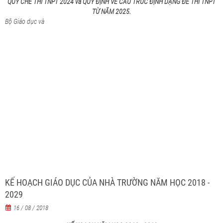
QUY CHẾ THI TNPT 2024 và QUY ĐỊNH VỀ CẤU TRÚC ĐỊNH DẠNG ĐỀ THI TNPT
TỪ NĂM 2025.
Bộ Giáo dục và
KẾ HOẠCH GIÁO DỤC CỦA NHÀ TRƯỜNG NĂM HỌC 2018 -
2029
16 / 08 / 2018