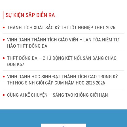
SỰ KIỆN SẮP DIỄN RA
THÀNH TÍCH XUẤT SẮC KỲ THI TỐT NGHIỆP THPT 2026
VINH DANH THÀNH TÍCH GIÁO VIÊN – LAN TỎA NIỀM TỰ
HÀO THPT ĐỐNG ĐA
THPT ĐỐNG ĐA – CHỦ ĐỘNG KẾT NỐI, SẴN SÀNG CHÀO
ĐÓN K67
VINH DANH HỌC SINH ĐẠT THÀNH TÍCH CAO TRONG KỲ
THI HỌC SINH GIỎI CẤP CỤM NĂM HỌC 2025-2026
CÙNG AI KỂ CHUYỆN – SÁNG TẠO KHÔNG GIỚI HẠN