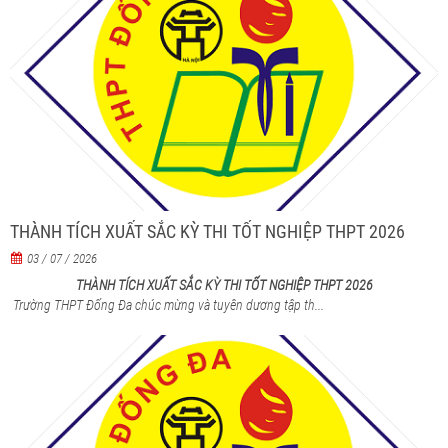
THÀNH TÍCH XUẤT SẮC KỲ THI TỐT NGHIỆP THPT 2026
03 / 07 / 2026
THÀNH TÍCH XUẤT SẮC KỲ THI TỐT NGHIỆP THPT 2026
Trường THPT Đống Đa chúc mừng và tuyên dương tập th...