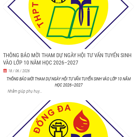
THÔNG BÁO MỜI THAM DỰ NGÀY HỘI TƯ VẤN TUYỂN SINH
VÀO LỚP 10 NĂM HỌC 2026–2027
18 / 06 / 2026
THÔNG BÁO MỜI THAM DỰ NGÀY HỘI TƯ VẤN TUYỂN SINH VÀO LỚP 10 NĂM
HỌC 2026–2027
Nhằm giúp phụ huy...