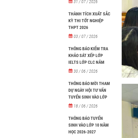
31 / 07 / 2026
học sinh người nước
ngoài học tại các trường
THÀNH TÍCH XUẤT SẮC
từ năm học 2026-2027
KỲ THI TỐT NGHIỆP
THPT 2026
03 / 07 / 2026
THÔNG BÁO KIỂM TRA
KHẢO SÁT XẾP LỚP
IELTS LỚP CLC NĂM
HỌC 2026 - 2027
30 / 06 / 2026
THÔNG BÁO MỜI THAM
DỰ NGÀY HỘI TƯ VẤN
TUYỂN SINH VÀO LỚP
10 NĂM HỌC 2026–2027
18 / 06 / 2026
THÔNG BÁO TUYỂN
SINH VÀO LỚP 10 NĂM
HỌC 2026-2027