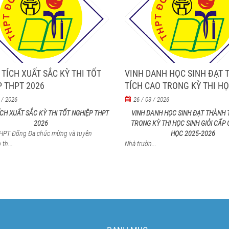
TÍCH XUẤT SẮC KỲ THI TỐT
VINH DANH HỌC SINH ĐẠT 
 THPT 2026
TÍCH CAO TRONG KỲ THI HỌ
GIỎI CẤP CỤM NĂM HỌC 20
 / 2026
26 / 03 / 2026
CH XUẤT SẮC KỲ THI TỐT NGHIỆP THPT
VINH DANH HỌC SINH ĐẠT THÀNH 
2026
TRONG KỲ THI HỌC SINH GIỎI CẤP
HPT Đống Đa chúc mừng và tuyên
HỌC 2025-2026
th...
Nhà trườn...