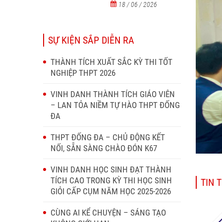
18 / 06 / 2026
SỰ KIỆN SẮP DIỄN RA
THÀNH TÍCH XUẤT SẮC KỲ THI TỐT
NGHIỆP THPT 2026
VINH DANH THÀNH TÍCH GIÁO VIÊN
– LAN TỎA NIỀM TỰ HÀO THPT ĐỐNG
ĐA
THPT ĐỐNG ĐA – CHỦ ĐỘNG KẾT
NỐI, SẴN SÀNG CHÀO ĐÓN K67
VINH DANH HỌC SINH ĐẠT THÀNH
TÍCH CAO TRONG KỲ THI HỌC SINH
TIN 
GIỎI CẤP CỤM NĂM HỌC 2025-2026
CÙNG AI KỂ CHUYỆN – SÁNG TẠO