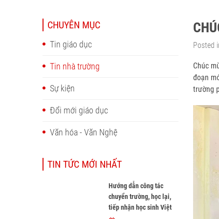
CHUYÊN MỤC
CHÚ
Tin giáo dục
Posted i
Tin nhà trường
Chúc mừ
đoạn mớ
Sự kiện
trường p
Đổi mới giáo dục
Văn hóa - Văn Nghệ
TIN TỨC MỚI NHẤT
Hướng dẫn công tác
chuyển trường, học lại,
tiếp nhận học sinh Việt
Nam về nước, tiếp nhận