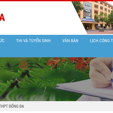
A
ỨC
THI VÀ TUYỂN SINH
VĂN BẢN
LỊCH CÔNG 
THPT ĐỐNG ĐA