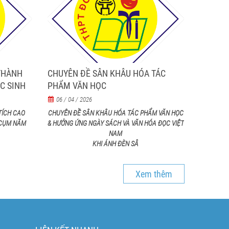
THÀNH
CHUYÊN ĐỀ SÂN KHÂU HÓA TÁC
C SINH
PHẨM VĂN HỌC
25-2026
06 / 04 / 2026
TÍCH CAO
CHUYÊN ĐỀ SÂN KHÂU HÓA TÁC PHẨM VĂN HỌC
 CỤM NĂM
& HƯỞNG ỨNG NGÀY SÁCH VÀ VĂN HÓA ĐỌC VIỆT
NAM
KHI ÁNH ĐÈN SÂ
Xem thêm