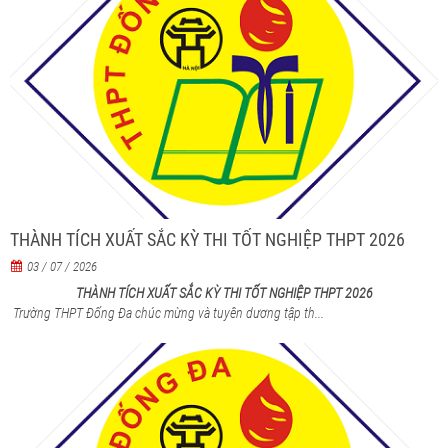
THÀNH TÍCH XUẤT SẮC KỲ THI TỐT NGHIỆP THPT 2026
03 / 07 / 2026
THÀNH TÍCH XUẤT SẮC KỲ THI TỐT NGHIỆP THPT 2026
Trường THPT Đống Đa chúc mừng và tuyên dương tập th...