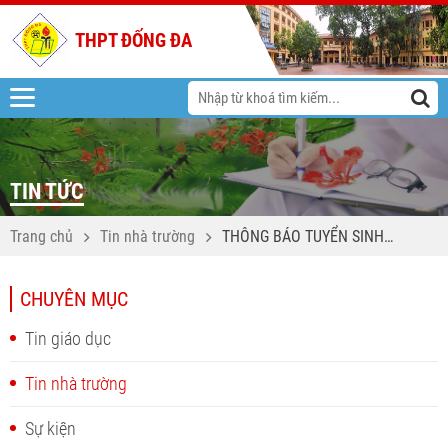
THPT ĐỐNG ĐA
TIN TỨC
Trang chủ
Tin nhà trường
THÔNG BÁO TUYỂN SINH
VÀO LỚP 10 VÀ DS HỌC
SINH TRÚNG TUYỂN VÀO
CHUYÊN MỤC
LỚP 10 NĂM HỌC 2025-
2026
Tin giáo dục
Tin nhà trường
Sự kiện