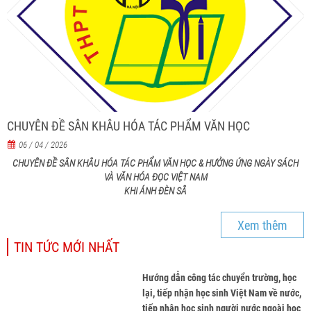
CHUYÊN ĐỀ SÂN KHÂU HÓA TÁC PHẨM VĂN HỌC
06 / 04 / 2026
CHUYÊN ĐỀ SÂN KHÂU HÓA TÁC PHẨM VĂN HỌC & HƯỞNG ỨNG NGÀY SÁCH
VÀ VĂN HÓA ĐỌC VIỆT NAM
KHI ÁNH ĐÈN SÂ
Xem thêm
TIN TỨC MỚI NHẤT
Hướng dẫn công tác chuyển trường, học
lại, tiếp nhận học sinh Việt Nam về nước,
tiếp nhận học sinh người nước ngoài học