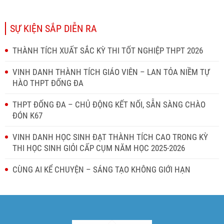
SỰ KIỆN SẮP DIỄN RA
THÀNH TÍCH XUẤT SẮC KỲ THI TỐT NGHIỆP THPT 2026
VINH DANH THÀNH TÍCH GIÁO VIÊN – LAN TỎA NIỀM TỰ
HÀO THPT ĐỐNG ĐA
THPT ĐỐNG ĐA – CHỦ ĐỘNG KẾT NỐI, SẴN SÀNG CHÀO
ĐÓN K67
VINH DANH HỌC SINH ĐẠT THÀNH TÍCH CAO TRONG KỲ
THI HỌC SINH GIỎI CẤP CỤM NĂM HỌC 2025-2026
CÙNG AI KỂ CHUYỆN – SÁNG TẠO KHÔNG GIỚI HẠN