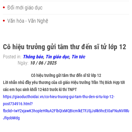
Đổi mới giáo dục
Văn hóa - Văn Nghệ
Cô hiệu trưởng gửi tâm thư đến sĩ tử lớp 12
Posted in:
Thông báo
,
Tin giáo dục
,
Tin tức
Ngày:
10 / 06 / 2025
Cô hiệu trưởng gửi tâm thư đến sĩ tử lớp 12
Lời nhắn nhủ đầy yêu thương của cô giáo Hiệu trưởng Trần Thị Bích Hợp tới
các em học sinh khối 12-k63 trước kì thi TNPT
https://giaoducthoidai.vn/co-hieu-truong-gui-tam-thu-den-si-tu-lop-12-
post734916.html?
fbclid=IwY2xjawK3hopleHRuA2FlbQIxMQBicmlkETFJSjJsRk9hcEI0aFNuNVRRAR
JfqobMdg