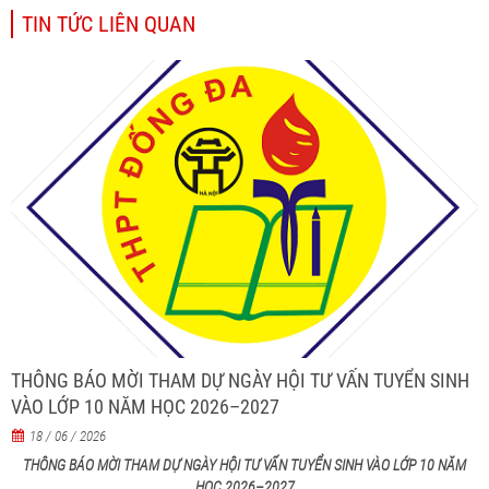
TIN TỨC LIÊN QUAN
THÔNG BÁO MỜI THAM DỰ NGÀY HỘI TƯ VẤN TUYỂN SINH
VÀO LỚP 10 NĂM HỌC 2026–2027
18 / 06 / 2026
THÔNG BÁO MỜI THAM DỰ NGÀY HỘI TƯ VẤN TUYỂN SINH VÀO LỚP 10 NĂM
HỌC 2026–2027