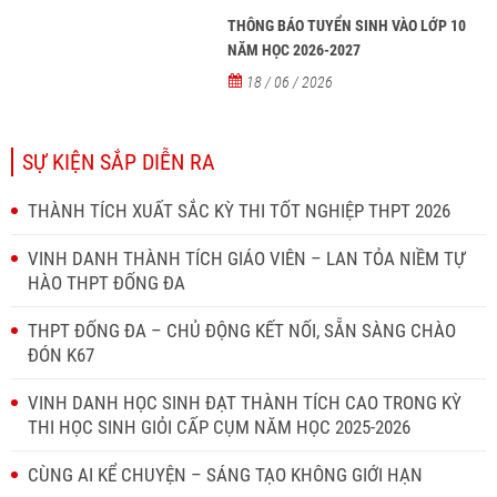
THÔNG BÁO TUYỂN SINH VÀO LỚP 10
NĂM HỌC 2026-2027
18 / 06 / 2026
SỰ KIỆN SẮP DIỄN RA
THÀNH TÍCH XUẤT SẮC KỲ THI TỐT NGHIỆP THPT 2026
VINH DANH THÀNH TÍCH GIÁO VIÊN – LAN TỎA NIỀM TỰ
HÀO THPT ĐỐNG ĐA
THPT ĐỐNG ĐA – CHỦ ĐỘNG KẾT NỐI, SẴN SÀNG CHÀO
ĐÓN K67
VINH DANH HỌC SINH ĐẠT THÀNH TÍCH CAO TRONG KỲ
THI HỌC SINH GIỎI CẤP CỤM NĂM HỌC 2025-2026
CÙNG AI KỂ CHUYỆN – SÁNG TẠO KHÔNG GIỚI HẠN