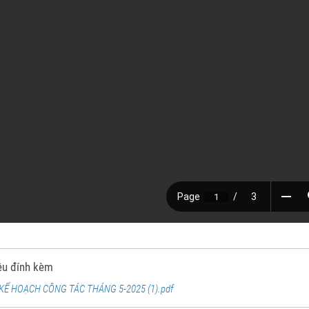
iệu đính kèm
KẾ HOẠCH CÔNG TÁC THÁNG 5-2025 (1).pdf