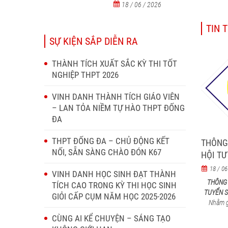
18 / 06 / 2026
TIN 
SỰ KIỆN SẮP DIỄN RA
THÀNH TÍCH XUẤT SẮC KỲ THI TỐT
NGHIỆP THPT 2026
VINH DANH THÀNH TÍCH GIÁO VIÊN
– LAN TỎA NIỀM TỰ HÀO THPT ĐỐNG
ĐA
THPT ĐỐNG ĐA – CHỦ ĐỘNG KẾT
THÔNG
NỐI, SẴN SÀNG CHÀO ĐÓN K67
HỘI TƯ
NĂM H
18 / 06
VINH DANH HỌC SINH ĐẠT THÀNH
THÔNG 
TÍCH CAO TRONG KỲ THI HỌC SINH
TUYỂN S
GIỎI CẤP CỤM NĂM HỌC 2025-2026
Nhằm g
CÙNG AI KỂ CHUYỆN – SÁNG TẠO