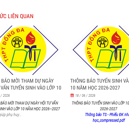
TỨC LIÊN QUAN
 BÁO MỜI THAM DỰ NGÀY
THÔNG BÁO TUYỂN SINH VÀ
 VẤN TUYỂN SINH VÀO LỚP 10
10 NĂM HỌC 2026-2027
ỌC 2026–2027
 / 2026
18 / 06 / 2026
BÁO MỜI THAM DỰ NGÀY HỘI TƯ VẤN
THÔNG BÁO TUYỂN SINH VÀO LỚP 1
INH VÀO LỚP 10 NĂM HỌC 2026–2027
2026-2027
iúp phụ huy...
Thông báo TS - Phiếu ĐK nh
học_compressed.pdf