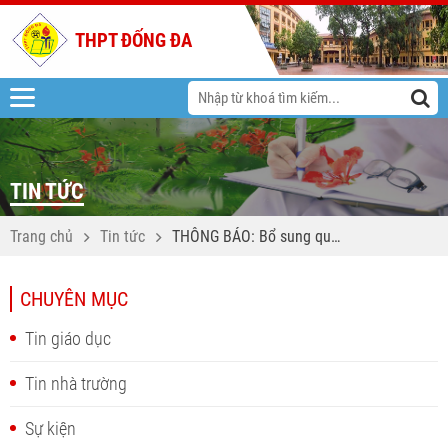
THPT ĐỐNG ĐA
TIN TỨC
Trang chủ
Tin tức
THÔNG BÁO: Bổ sung quy
định việc đăng ký dự
tuyển và tiếp nhận phiếu
CHUYÊN MỤC
đăng ký dự tuyển viên
chức làm việc tại các cơ
Tin giáo dục
sở giáo dục công lập trực
thuộc Sở Giáo dục và Đào
Tin nhà trường
tạo Hà Nội năm 2019
Sự kiện