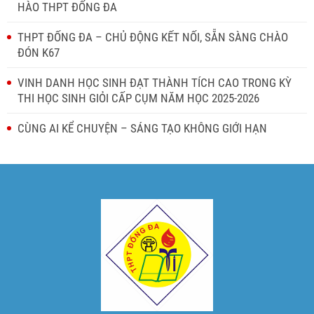
HÀO THPT ĐỐNG ĐA
THPT ĐỐNG ĐA – CHỦ ĐỘNG KẾT NỐI, SẴN SÀNG CHÀO
ĐÓN K67
VINH DANH HỌC SINH ĐẠT THÀNH TÍCH CAO TRONG KỲ
THI HỌC SINH GIỎI CẤP CỤM NĂM HỌC 2025-2026
CÙNG AI KỂ CHUYỆN – SÁNG TẠO KHÔNG GIỚI HẠN