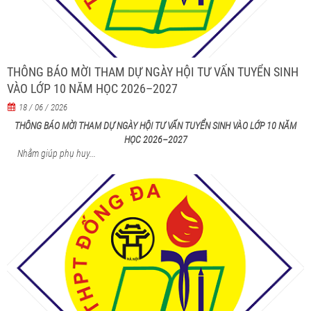
THÔNG BÁO MỜI THAM DỰ NGÀY HỘI TƯ VẤN TUYỂN SINH
VÀO LỚP 10 NĂM HỌC 2026–2027
18 / 06 / 2026
THÔNG BÁO MỜI THAM DỰ NGÀY HỘI TƯ VẤN TUYỂN SINH VÀO LỚP 10 NĂM
HỌC 2026–2027
Nhằm giúp phụ huy...