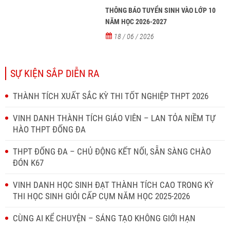
THÔNG BÁO TUYỂN SINH VÀO LỚP 10
NĂM HỌC 2026-2027
18 / 06 / 2026
SỰ KIỆN SẮP DIỄN RA
THÀNH TÍCH XUẤT SẮC KỲ THI TỐT NGHIỆP THPT 2026
VINH DANH THÀNH TÍCH GIÁO VIÊN – LAN TỎA NIỀM TỰ
HÀO THPT ĐỐNG ĐA
THPT ĐỐNG ĐA – CHỦ ĐỘNG KẾT NỐI, SẴN SÀNG CHÀO
ĐÓN K67
VINH DANH HỌC SINH ĐẠT THÀNH TÍCH CAO TRONG KỲ
THI HỌC SINH GIỎI CẤP CỤM NĂM HỌC 2025-2026
CÙNG AI KỂ CHUYỆN – SÁNG TẠO KHÔNG GIỚI HẠN