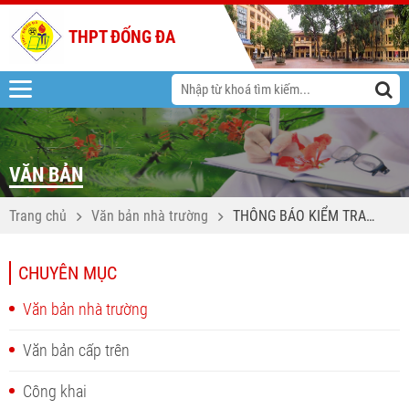
THPT ĐỐNG ĐA
VĂN BẢN
Trang chủ
Văn bản nhà trường
THÔNG BÁO KIỂM TRA
KHẢO SÁT XẾP LỚP IELTS
LỚP CLC NĂM HỌC 2026 -
CHUYÊN MỤC
2027
Văn bản nhà trường
Văn bản cấp trên
Công khai