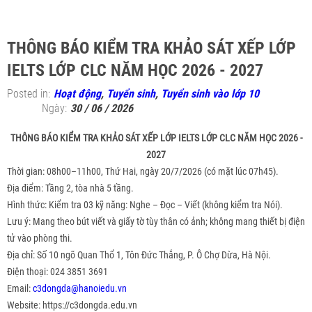
THÔNG BÁO KIỂM TRA KHẢO SÁT XẾP LỚP
IELTS LỚP CLC NĂM HỌC 2026 - 2027
Posted in:
Hoạt động
,
Tuyển sinh
,
Tuyển sinh vào lớp 10
Ngày:
30 / 06 / 2026
THÔNG BÁO KIỂM TRA KHẢO SÁT XẾP LỚP IELTS LỚP CLC NĂM HỌC 2026 -
2027
Thời gian: 08h00–11h00, Thứ Hai, ngày 20/7/2026 (có mặt lúc 07h45).
Địa điểm: Tầng 2, tòa nhà 5 tầng.
Hình thức: Kiểm tra 03 kỹ năng: Nghe – Đọc – Viết (không kiểm tra Nói).
Lưu ý: Mang theo bút viết và giấy tờ tùy thân có ảnh; không mang thiết bị điện
tử vào phòng thi.
Địa chỉ: Số 10 ngõ Quan Thổ 1, Tôn Đức Thắng, P. Ô Chợ Dừa, Hà Nội.
Điện thoại: 024 3851 3691
Email:
c3dongda@hanoiedu.vn
Website:
https://c3dongda.edu.vn