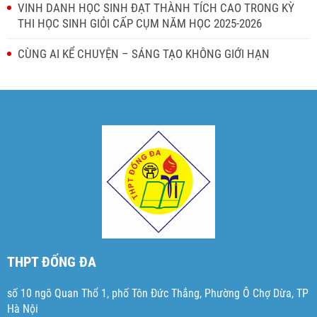
VINH DANH HỌC SINH ĐẠT THÀNH TÍCH CAO TRONG KỲ
THI HỌC SINH GIỎI CẤP CỤM NĂM HỌC 2025-2026
CÙNG AI KỂ CHUYỆN – SÁNG TẠO KHÔNG GIỚI HẠN
THPT ĐỐNG ĐA
số 10 ngõ Quan Thổ 1, phố Tôn Đức Thắng, Phường Ô Chợ Dừa, TP
Hà Nội