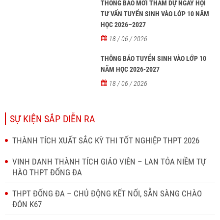
THÔNG BÁO MỜI THAM DỰ NGÀY HỘI
TƯ VẤN TUYỂN SINH VÀO LỚP 10 NĂM
HỌC 2026–2027
18 / 06 / 2026
THÔNG BÁO TUYỂN SINH VÀO LỚP 10
NĂM HỌC 2026-2027
18 / 06 / 2026
SỰ KIỆN SẮP DIỄN RA
THÀNH TÍCH XUẤT SẮC KỲ THI TỐT NGHIỆP THPT 2026
VINH DANH THÀNH TÍCH GIÁO VIÊN – LAN TỎA NIỀM TỰ
HÀO THPT ĐỐNG ĐA
THPT ĐỐNG ĐA – CHỦ ĐỘNG KẾT NỐI, SẴN SÀNG CHÀO
ĐÓN K67