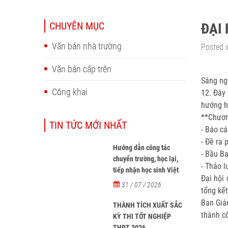
CHUYÊN MỤC
ĐẠI 
Văn bản nhà trường
Posted i
Văn bản cấp trên
Sáng ng
Công khai
12. Đây
hướng h
**Chươn
TIN TỨC MỚI NHẤT
- Báo c
- Đề ra
Hướng dẫn công tác
- Bầu B
chuyển trường, học lại,
- Thảo l
tiếp nhận học sinh Việt
Đại hội 
Nam về nước, tiếp nhận
31 / 07 / 2026
tổng kết
học sinh người nước
Ban Giá
ngoài học tại các trường
THÀNH TÍCH XUẤT SẮC
thành c
từ năm học 2026-2027
KỲ THI TỐT NGHIỆP
THPT 2026