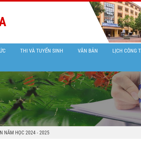
A
ỨC
THI VÀ TUYỂN SINH
VĂN BẢN
LỊCH CÔNG 
ÀN NĂM HỌC 2024 - 2025