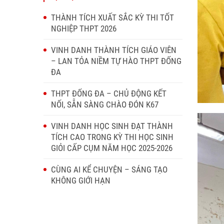
THÀNH TÍCH XUẤT SẮC KỲ THI TỐT
NGHIỆP THPT 2026
VINH DANH THÀNH TÍCH GIÁO VIÊN
– LAN TỎA NIỀM TỰ HÀO THPT ĐỐNG
ĐA
THPT ĐỐNG ĐA – CHỦ ĐỘNG KẾT
NỐI, SẴN SÀNG CHÀO ĐÓN K67
VINH DANH HỌC SINH ĐẠT THÀNH
TÍCH CAO TRONG KỲ THI HỌC SINH
GIỎI CẤP CỤM NĂM HỌC 2025-2026
CÙNG AI KỂ CHUYỆN – SÁNG TẠO
KHÔNG GIỚI HẠN