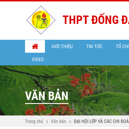
THPT ĐỐNG Đ
GIỚI THIỆU
TIN TỨC
TỔ CH
VIDEO
VĂN BẢN
Trang chủ
Văn bản
ĐẠI HỘI LỚP VÀ CÁC CHI ĐO