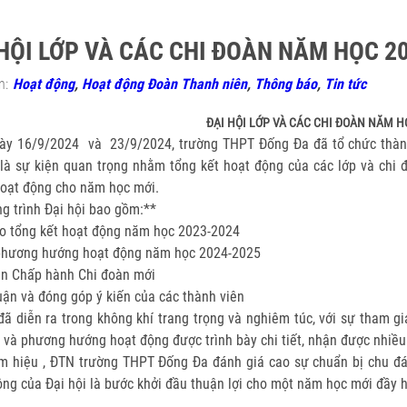
HỘI LỚP VÀ CÁC CHI ĐOÀN NĂM HỌC 20
n:
Hoạt động
,
Hoạt động Đoàn Thanh niên
,
Thông báo
,
Tin tức
ĐẠI HỘI LỚP VÀ CÁC CHI ĐOÀN NĂM HỌ
ày 16/9/2024 và 23/9/2024, trường THPT Đống Đa đã tổ chức thành c
 là sự kiện quan trọng nhằm tổng kết hoạt động của các lớp và chi
oạt động cho năm học mới.
g trình Đại hội bao gồm:**
áo tổng kết hoạt động năm học 2023-2024
 phương hướng hoạt động năm học 2024-2025
an Chấp hành Chi đoàn mới
uận và đóng góp ý kiến của các thành viên
đã diễn ra trong không khí trang trọng và nghiêm túc, với sự tham g
 và phương hướng hoạt động được trình bày chi tiết, nhận được nhiều 
m hiệu , ĐTN trường THPT Đống Đa đánh giá cao sự chuẩn bị chu đáo
ông của Đại hội là bước khởi đầu thuận lợi cho một năm học mới đầy 