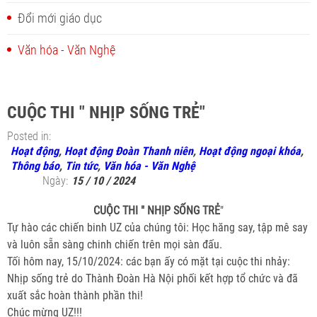
Đổi mới giáo dục
Văn hóa - Văn Nghệ
CUỘC THI " NHỊP SỐNG TRẺ"
Posted in:
Hoạt động
,
Hoạt động Đoàn Thanh niên
,
Hoạt động ngoại khóa
,
Thông báo
,
Tin tức
,
Văn hóa - Văn Nghệ
Ngày:
15 / 10 / 2024
CUỘC THI " NHỊP SỐNG TRẺ
"
Tự hào các chiến binh UZ của chúng tôi: Học hăng say, tập mê say
và luôn sẵn sàng chinh chiến trên mọi sàn đấu.
Tối hôm nay, 15/10/2024: các bạn ấy có mặt tại cuộc thi nhảy:
Nhịp sống trẻ do Thành Đoàn Hà Nội phối kết hợp tổ chức và đã
xuất sắc hoàn thành phần thi!
Chúc mừng UZ!!!