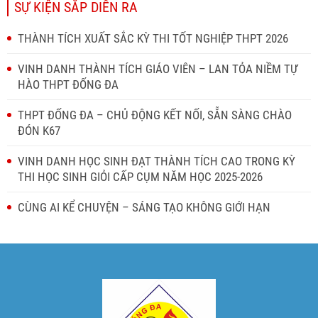
SỰ KIỆN SẮP DIỄN RA
THÀNH TÍCH XUẤT SẮC KỲ THI TỐT NGHIỆP THPT 2026
VINH DANH THÀNH TÍCH GIÁO VIÊN – LAN TỎA NIỀM TỰ
HÀO THPT ĐỐNG ĐA
THPT ĐỐNG ĐA – CHỦ ĐỘNG KẾT NỐI, SẴN SÀNG CHÀO
ĐÓN K67
VINH DANH HỌC SINH ĐẠT THÀNH TÍCH CAO TRONG KỲ
THI HỌC SINH GIỎI CẤP CỤM NĂM HỌC 2025-2026
CÙNG AI KỂ CHUYỆN – SÁNG TẠO KHÔNG GIỚI HẠN