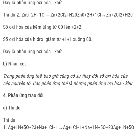
Đây là phản ứng oxi hóa - khử.
Thí dụ 2: Zn0+2H+1Cl→Zn+2Cl2+H20Zn0+2H+1Cl→Zn+2Cl2+H20
Số oxi hóa của kẽm tăng từ 00 lên +2+2;
Số oxi hóa của hiđro giảm từ +1+1 xuống 00.
Đây là phản ứng oxi hóa - khử.
b) Nhận xét
Trong phản ứng thế, bao giờ cũng có sự thay đổi số oxi hóa của
các nguyên tố. Các phản ứng thế là những phản ứng oxi hóa - khử.
4. Phản ứng trao đổi
a) Thí dụ
Thí dụ
1: Ag+1N+5O−23+Na+1Cl−1→Ag+1Cl−1+Na+1N+5O−23Ag+1N+5O