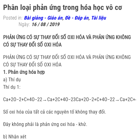
Phân loại phản ứng trong hóa học vô cơ
Posted in:
Bài giảng - Giáo án
,
Đề - Đáp án
,
Tài liệu
Ngày:
16 / 08 / 2019
PHẢN ỨNG CÓ SỰ THAY ĐỔI SỐ OXI HÓA VÀ PHẢN ỨNG KHÔNG
CÓ SỰ THAY ĐỔI SỐ OXI HÓA
PHẢN ỨNG CÓ SỰ THAY ĐỔI SỐ OXI HÓA VÀ PHẢN ỨNG KHÔNG
CÓ SỰ THAY ĐỔI SỐ OXI HÓA
1. Phản ứng hóa hợp
a) Thí dụ
Thí dụ 1:
Ca+2O−2+C+4O−22→Ca+2C+4O−23Ca+2O−2+C+4O−22→Ca+2C+4
Số oxi hóa của tất cả các nguyên tố không thay đổi.
Đây không phải là phản ứng oxi hóa - khử.
b) Nhận xét