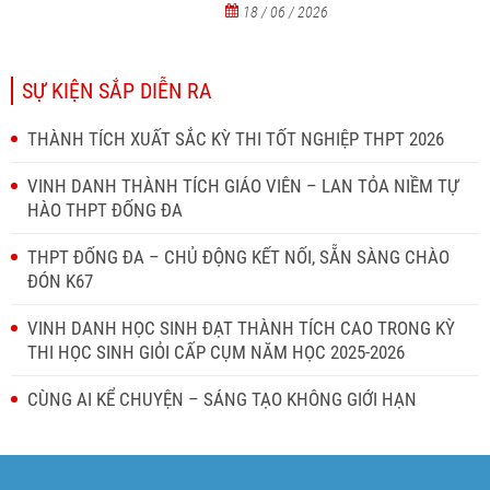
18 / 06 / 2026
SỰ KIỆN SẮP DIỄN RA
THÀNH TÍCH XUẤT SẮC KỲ THI TỐT NGHIỆP THPT 2026
VINH DANH THÀNH TÍCH GIÁO VIÊN – LAN TỎA NIỀM TỰ
HÀO THPT ĐỐNG ĐA
THPT ĐỐNG ĐA – CHỦ ĐỘNG KẾT NỐI, SẴN SÀNG CHÀO
ĐÓN K67
VINH DANH HỌC SINH ĐẠT THÀNH TÍCH CAO TRONG KỲ
THI HỌC SINH GIỎI CẤP CỤM NĂM HỌC 2025-2026
CÙNG AI KỂ CHUYỆN – SÁNG TẠO KHÔNG GIỚI HẠN