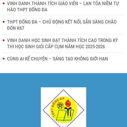
VINH DANH THÀNH TÍCH GIÁO VIÊN – LAN TỎA NIỀM TỰ
HÀO THPT ĐỐNG ĐA
THPT ĐỐNG ĐA – CHỦ ĐỘNG KẾT NỐI, SẴN SÀNG CHÀO
ĐÓN K67
VINH DANH HỌC SINH ĐẠT THÀNH TÍCH CAO TRONG KỲ
THI HỌC SINH GIỎI CẤP CỤM NĂM HỌC 2025-2026
CÙNG AI KỂ CHUYỆN – SÁNG TẠO KHÔNG GIỚI HẠN