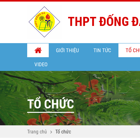
THPT ĐỐNG Đ
GIỚI THIỆU
TIN TỨC
TỔ CH
VIDEO
TỔ CHỨC
Trang chủ
Tổ chức