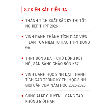
SỰ KIỆN SẮP DIỄN RA
THÀNH TÍCH XUẤT SẮC KỲ THI TỐT
NGHIỆP THPT 2026
VINH DANH THÀNH TÍCH GIÁO VIÊN
– LAN TỎA NIỀM TỰ HÀO THPT ĐỐNG
ĐA
THPT ĐỐNG ĐA – CHỦ ĐỘNG KẾT
NỐI, SẴN SÀNG CHÀO ĐÓN K67
VINH DANH HỌC SINH ĐẠT THÀNH
TÍCH CAO TRONG KỲ THI HỌC SINH
GIỎI CẤP CỤM NĂM HỌC 2025-2026
CÙNG AI KỂ CHUYỆN – SÁNG TẠO
KHÔNG GIỚI HẠN