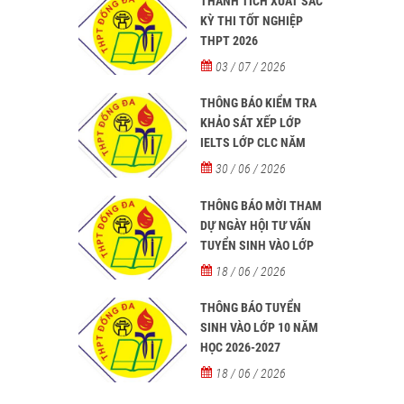
THÀNH TÍCH XUẤT SẮC
từ năm học 2026-2027
KỲ THI TỐT NGHIỆP
THPT 2026
03 / 07 / 2026
THÔNG BÁO KIỂM TRA
KHẢO SÁT XẾP LỚP
IELTS LỚP CLC NĂM
HỌC 2026 - 2027
30 / 06 / 2026
THÔNG BÁO MỜI THAM
DỰ NGÀY HỘI TƯ VẤN
TUYỂN SINH VÀO LỚP
10 NĂM HỌC 2026–2027
18 / 06 / 2026
THÔNG BÁO TUYỂN
SINH VÀO LỚP 10 NĂM
HỌC 2026-2027
18 / 06 / 2026