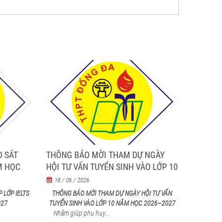
O SÁT
THÔNG BÁO MỜI THAM DỰ NGÀY
M HỌC
HỘI TƯ VẤN TUYỂN SINH VÀO LỚP 10
NĂM HỌC 2026–2027
18 / 06 / 2026
 LỚP IELTS
THÔNG BÁO MỜI THAM DỰ NGÀY HỘI TƯ VẤN
027
TUYỂN SINH VÀO LỚP 10 NĂM HỌC 2026–2027
Nhằm giúp phụ huy...