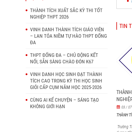
THÀNH TÍCH XUẤT SẮC KỲ THI TỐT
NGHIỆP THPT 2026
TIN 
VINH DANH THÀNH TÍCH GIÁO VIÊN
– LAN TỎA NIỀM TỰ HÀO THPT ĐỐNG
ĐA
THPT ĐỐNG ĐA – CHỦ ĐỘNG KẾT
NỐI, SẴN SÀNG CHÀO ĐÓN K67
VINH DANH HỌC SINH ĐẠT THÀNH
TÍCH CAO TRONG KỲ THI HỌC SINH
GIỎI CẤP CỤM NĂM HỌC 2025-2026
THÀNH 
NGHIỆP
CÙNG AI KỂ CHUYỆN – SÁNG TẠO
KHÔNG GIỚI HẠN
03 / 07
THÀNH TÍ
Trường T