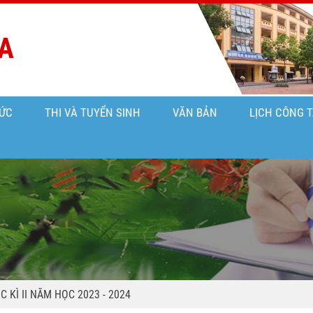
A
ỨC
THI VÀ TUYỂN SINH
VĂN BẢN
LỊCH CÔNG 
 KÌ II NĂM HỌC 2023 - 2024