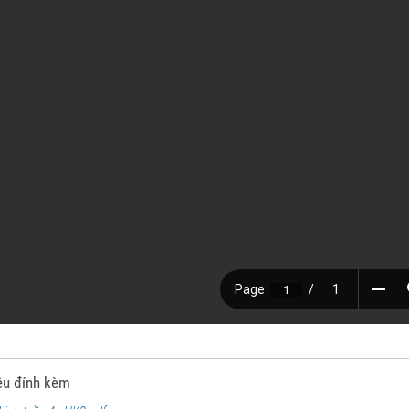
iệu đính kèm