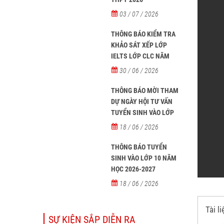
03 / 07 / 2026
THÔNG BÁO KIỂM TRA
KHẢO SÁT XẾP LỚP
IELTS LỚP CLC NĂM
HỌC 2026 - 2027
30 / 06 / 2026
THÔNG BÁO MỜI THAM
DỰ NGÀY HỘI TƯ VẤN
TUYỂN SINH VÀO LỚP
10 NĂM HỌC 2026–2027
18 / 06 / 2026
THÔNG BÁO TUYỂN
SINH VÀO LỚP 10 NĂM
HỌC 2026-2027
18 / 06 / 2026
Tài l
SỰ KIỆN SẮP DIỄN RA