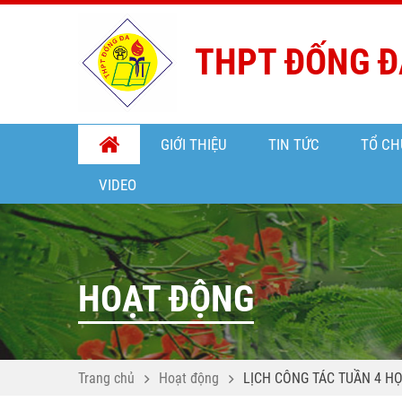
THPT ĐỐNG Đ
GIỚI THIỆU
TIN TỨC
TỔ CH
VIDEO
HOẠT ĐỘNG
Trang chủ
Hoạt động
LỊCH CÔNG TÁC TUẦN 4 HỌC