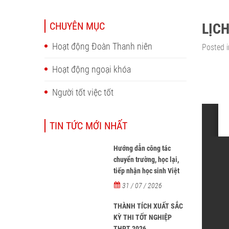
CHUYÊN MỤC
LỊCH
Hoạt động Đoàn Thanh niên
Posted i
Hoạt động ngoại khóa
Người tốt việc tốt
TIN TỨC MỚI NHẤT
Hướng dẫn công tác
chuyển trường, học lại,
tiếp nhận học sinh Việt
Nam về nước, tiếp nhận
31 / 07 / 2026
học sinh người nước
ngoài học tại các trường
THÀNH TÍCH XUẤT SẮC
từ năm học 2026-2027
KỲ THI TỐT NGHIỆP
THPT 2026