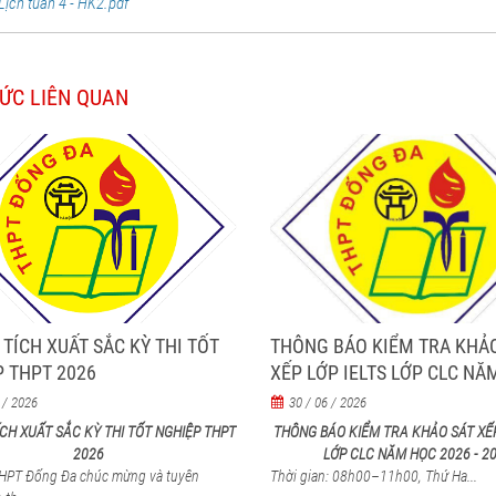
Lịch tuần 4 - HK2.pdf
TỨC LIÊN QUAN
TÍCH XUẤT SẮC KỲ THI TỐT
THÔNG BÁO KIỂM TRA KHẢ
 THPT 2026
XẾP LỚP IELTS LỚP CLC NĂ
2026 - 2027
 / 2026
30 / 06 / 2026
CH XUẤT SẮC KỲ THI TỐT NGHIỆP THPT
THÔNG BÁO KIỂM TRA KHẢO SÁT XẾP
2026
LỚP CLC NĂM HỌC 2026 - 2
HPT Đống Đa chúc mừng và tuyên
Thời gian: 08h00–11h00, Thứ Ha...