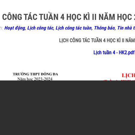
 CÔNG TÁC TUẦN 4 HỌC KÌ II NĂM HỌC 
n:
Hoạt động
,
Lịch công tác
,
Lịch công tác tuần
,
Thông báo
,
Tin nhà 
LỊCH CÔNG TÁC TUẦN 4 HỌC KÌ II NĂM
Lịch tuần 4 - HK2.pdf