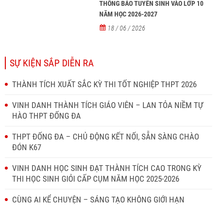
THÔNG BÁO TUYỂN SINH VÀO LỚP 10
NĂM HỌC 2026-2027
18 / 06 / 2026
SỰ KIỆN SẮP DIỄN RA
THÀNH TÍCH XUẤT SẮC KỲ THI TỐT NGHIỆP THPT 2026
VINH DANH THÀNH TÍCH GIÁO VIÊN – LAN TỎA NIỀM TỰ
HÀO THPT ĐỐNG ĐA
THPT ĐỐNG ĐA – CHỦ ĐỘNG KẾT NỐI, SẴN SÀNG CHÀO
ĐÓN K67
VINH DANH HỌC SINH ĐẠT THÀNH TÍCH CAO TRONG KỲ
THI HỌC SINH GIỎI CẤP CỤM NĂM HỌC 2025-2026
CÙNG AI KỂ CHUYỆN – SÁNG TẠO KHÔNG GIỚI HẠN