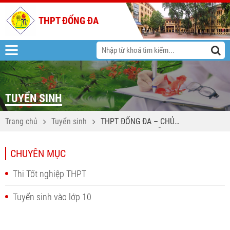
THPT ĐỐNG ĐA
TUYỂN SINH
Trang chủ
Tuyển sinh
THPT ĐỐNG ĐA – CHỦ
ĐỘNG KẾT NỐI, SẴN SÀNG
CHÀO ĐÓN K67
CHUYÊN MỤC
Thi Tốt nghiệp THPT
Tuyển sinh vào lớp 10