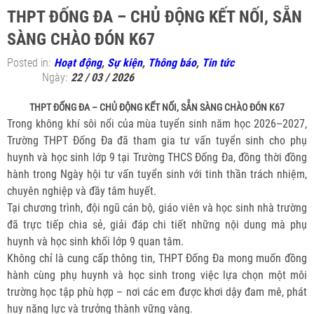
THPT ĐỐNG ĐA – CHỦ ĐỘNG KẾT NỐI, SẴN
SÀNG CHÀO ĐÓN K67
Posted in:
Hoạt động
,
Sự kiện
,
Thông báo
,
Tin tức
Ngày:
22 / 03 / 2026
THPT ĐỐNG ĐA – CHỦ ĐỘNG KẾT NỐI, SẴN SÀNG CHÀO ĐÓN K67
Trong không khí sôi nổi của mùa tuyển sinh năm học 2026–2027,
Trường THPT Đống Đa đã tham gia tư vấn tuyển sinh cho phụ
huynh và học sinh lớp 9 tại Trường THCS Đống Đa, đồng thời đồng
hành trong Ngày hội tư vấn tuyển sinh với tinh thần trách nhiệm,
chuyên nghiệp và đầy tâm huyết.
Tại chương trình, đội ngũ cán bộ, giáo viên và học sinh nhà trường
đã trực tiếp chia sẻ, giải đáp chi tiết những nội dung mà phụ
huynh và học sinh khối lớp 9 quan tâm.
Không chỉ là cung cấp thông tin, THPT Đống Đa mong muốn đồng
hành cùng phụ huynh và học sinh trong việc lựa chọn một môi
trường học tập phù hợp – nơi các em được khơi dậy đam mê, phát
huy năng lực và trưởng thành vững vàng.