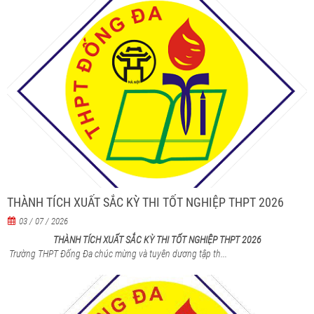
THÀNH TÍCH XUẤT SẮC KỲ THI TỐT NGHIỆP THPT 2026
03 / 07 / 2026
THÀNH TÍCH XUẤT SẮC KỲ THI TỐT NGHIỆP THPT 2026
Trường THPT Đống Đa chúc mừng và tuyên dương tập th...