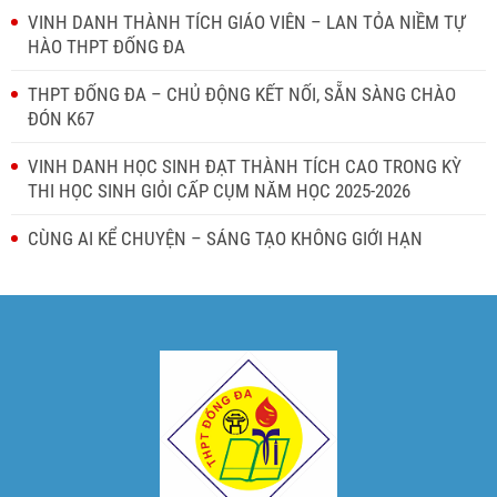
VINH DANH THÀNH TÍCH GIÁO VIÊN – LAN TỎA NIỀM TỰ
HÀO THPT ĐỐNG ĐA
THPT ĐỐNG ĐA – CHỦ ĐỘNG KẾT NỐI, SẴN SÀNG CHÀO
ĐÓN K67
VINH DANH HỌC SINH ĐẠT THÀNH TÍCH CAO TRONG KỲ
THI HỌC SINH GIỎI CẤP CỤM NĂM HỌC 2025-2026
CÙNG AI KỂ CHUYỆN – SÁNG TẠO KHÔNG GIỚI HẠN