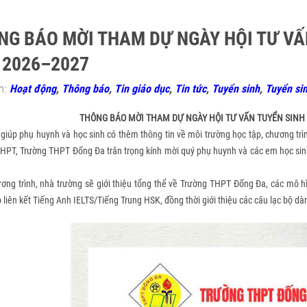
NG BÁO MỜI THAM DỰ NGÀY HỘI TƯ VẤ
 2026–2027
n:
Hoạt động
,
Thông báo
,
Tin giáo dục
,
Tin tức
,
Tuyển sinh
,
Tuyển sin
THÔNG BÁO MỜI THAM DỰ NGÀY HỘI TƯ VẤN TUYỂN SINH
iúp phụ huynh và học sinh có thêm thông tin về môi trường học tập, chương trì
HPT, Trường THPT Đống Đa trân trọng kính mời quý phụ huynh và các em học si
g trình, nhà trường sẽ giới thiệu tổng thể về Trường THPT Đống Đa, các mô hì
 liên kết Tiếng Anh IELTS/Tiếng Trung HSK, đồng thời giới thiệu các câu lạc bộ dà