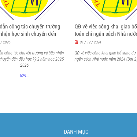
dẫn công tác chuyển trường
QĐ về việc công khai giao b
 nhận học sinh chuyển đến
toán chi ngân sách Nhà nư
c kỳ 2 năm học 2025-2026
2024 (Đợt 2)
 / 2026
01 / 12 / 2024
n công tác chuyển trường và tiếp nhận
QĐ về việc công khai giao bổ sung dự 
chuyển đến đầu học kỳ 2 năm học 2025-
ngân sách Nhà nước năm 2024 (Đợt 2
2026
529...
DANH MỤC