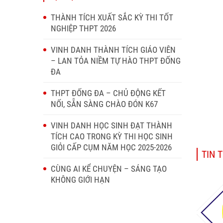
THÀNH TÍCH XUẤT SẮC KỲ THI TỐT
NGHIỆP THPT 2026
VINH DANH THÀNH TÍCH GIÁO VIÊN
– LAN TỎA NIỀM TỰ HÀO THPT ĐỐNG
ĐA
THPT ĐỐNG ĐA – CHỦ ĐỘNG KẾT
NỐI, SẴN SÀNG CHÀO ĐÓN K67
VINH DANH HỌC SINH ĐẠT THÀNH
TÍCH CAO TRONG KỲ THI HỌC SINH
GIỎI CẤP CỤM NĂM HỌC 2025-2026
TIN 
CÙNG AI KỂ CHUYỆN – SÁNG TẠO
KHÔNG GIỚI HẠN