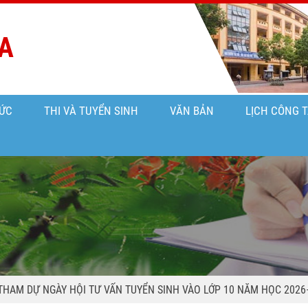
A
ỨC
THI VÀ TUYỂN SINH
VĂN BẢN
LỊCH CÔNG 
THAM DỰ NGÀY HỘI TƯ VẤN TUYỂN SINH VÀO LỚP 10 NĂM HỌC 2026