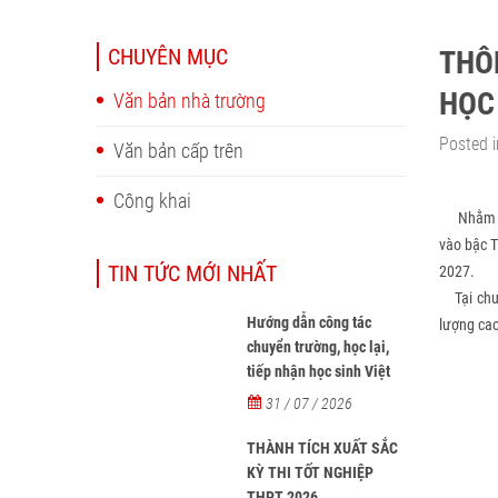
CHUYÊN MỤC
THÔ
HỌC
Văn bản nhà trường
Posted i
Văn bản cấp trên
Công khai
Nhằm g
vào bậc T
TIN TỨC MỚI NHẤT
2027.
Tại chươn
Hướng dẫn công tác
lượng cao
chuyển trường, học lại,
tiếp nhận học sinh Việt
Nam về nước, tiếp nhận
31 / 07 / 2026
học sinh người nước
ngoài học tại các trường
THÀNH TÍCH XUẤT SẮC
từ năm học 2026-2027
KỲ THI TỐT NGHIỆP
THPT 2026