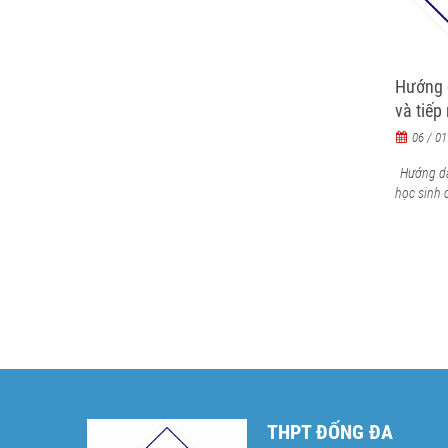
Hướng 
và tiếp
đầu họ
06 / 01
Hướng dẫ
học sinh 
THPT ĐỐNG ĐA