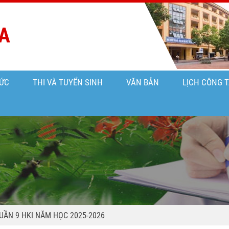
A
ỨC
THI VÀ TUYỂN SINH
VĂN BẢN
LỊCH CÔNG 
UẦN 9 HKI NĂM HỌC 2025-2026