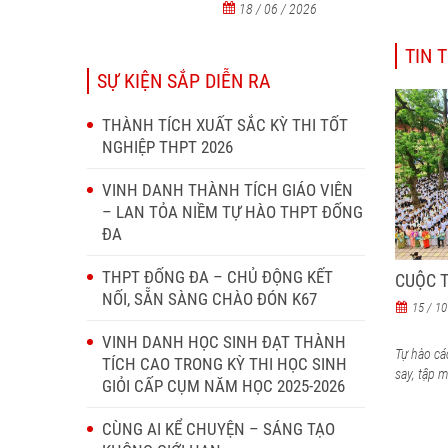
18 / 06 / 2026
TIN 
SỰ KIỆN SẮP DIỄN RA
THÀNH TÍCH XUẤT SẮC KỲ THI TỐT
NGHIỆP THPT 2026
VINH DANH THÀNH TÍCH GIÁO VIÊN
– LAN TỎA NIỀM TỰ HÀO THPT ĐỐNG
ĐA
THPT ĐỐNG ĐA – CHỦ ĐỘNG KẾT
CUỘC T
NỐI, SẴN SÀNG CHÀO ĐÓN K67
15 / 10
VINH DANH HỌC SINH ĐẠT THÀNH
Tự hào cá
TÍCH CAO TRONG KỲ THI HỌC SINH
say, tập m
GIỎI CẤP CỤM NĂM HỌC 2025-2026
CÙNG AI KỂ CHUYỆN – SÁNG TẠO