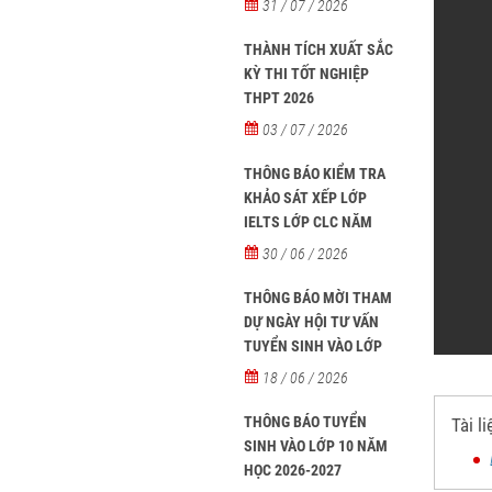
31 / 07 / 2026
học sinh người nước
ngoài học tại các trường
THÀNH TÍCH XUẤT SẮC
từ năm học 2026-2027
KỲ THI TỐT NGHIỆP
THPT 2026
03 / 07 / 2026
THÔNG BÁO KIỂM TRA
KHẢO SÁT XẾP LỚP
IELTS LỚP CLC NĂM
HỌC 2026 - 2027
30 / 06 / 2026
THÔNG BÁO MỜI THAM
DỰ NGÀY HỘI TƯ VẤN
TUYỂN SINH VÀO LỚP
10 NĂM HỌC 2026–2027
18 / 06 / 2026
THÔNG BÁO TUYỂN
Tài l
SINH VÀO LỚP 10 NĂM
HỌC 2026-2027