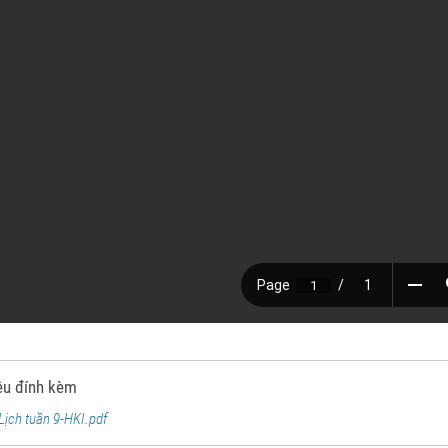
iệu đính kèm
Lịch tuần 9-HKI.pdf