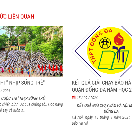
TỨC LIÊN QUAN
HI " NHỊP SỐNG TRẺ"
KẾT QUẢ GIẢI CHẠY BÁO HÀ
QUẬN ĐỐNG ĐA NĂM HỌC 20
 / 2024
2025
15 / 09 / 2024
CUỘC THI " NHỊP SỐNG TRẺ
"
c chiến binh UZ của chúng tôi: Học hăng
KẾT QUẢ GIẢI CHẠY BÁO HÀ NỘI 
ê say và luôn s...
ĐỐNG ĐA
Hà Nội, ngày 15 tháng 9 năm 2024 
Báo Hà Nộ