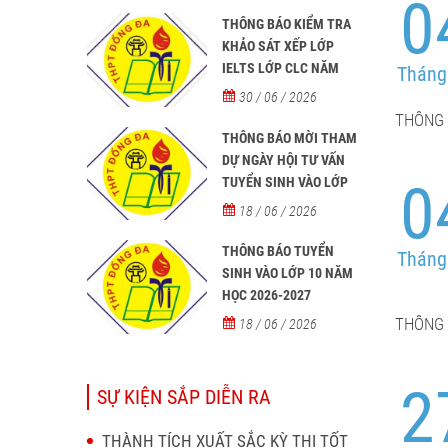
0
THÔNG BÁO KIỂM TRA
KHẢO SÁT XẾP LỚP
IELTS LỚP CLC NĂM
Tháng
HỌC 2026 - 2027
30 / 06 / 2026
THÔNG 
THÔNG BÁO MỜI THAM
DỰ NGÀY HỘI TƯ VẤN
0
TUYỂN SINH VÀO LỚP
10 NĂM HỌC 2026–2027
18 / 06 / 2026
THÔNG BÁO TUYỂN
Tháng
SINH VÀO LỚP 10 NĂM
HỌC 2026-2027
THÔNG 
18 / 06 / 2026
2
SỰ KIỆN SẮP DIỄN RA
THÀNH TÍCH XUẤT SẮC KỲ THI TỐT