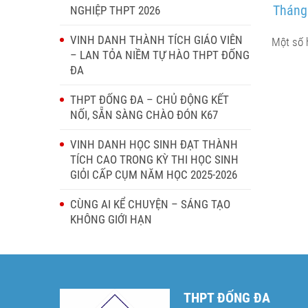
Tháng
NGHIỆP THPT 2026
VINH DANH THÀNH TÍCH GIÁO VIÊN
Một số 
– LAN TỎA NIỀM TỰ HÀO THPT ĐỐNG
ĐA
THPT ĐỐNG ĐA – CHỦ ĐỘNG KẾT
NỐI, SẴN SÀNG CHÀO ĐÓN K67
VINH DANH HỌC SINH ĐẠT THÀNH
TÍCH CAO TRONG KỲ THI HỌC SINH
GIỎI CẤP CỤM NĂM HỌC 2025-2026
CÙNG AI KỂ CHUYỆN – SÁNG TẠO
KHÔNG GIỚI HẠN
THPT ĐỐNG ĐA