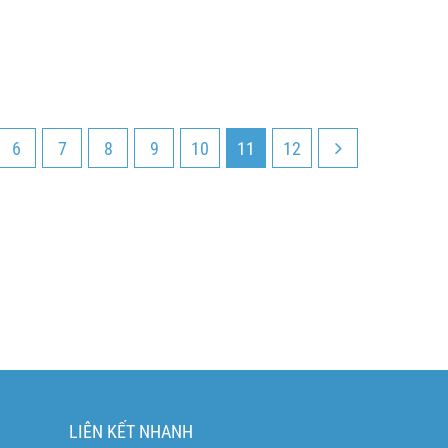
6
7
8
9
10
11
12
LIÊN KẾT NHANH