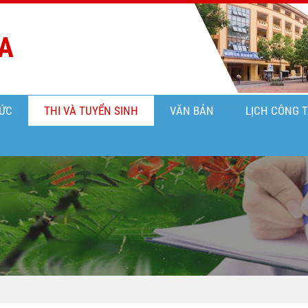
A
ỨC
THI VÀ TUYỂN SINH
VĂN BẢN
LỊCH CÔNG 