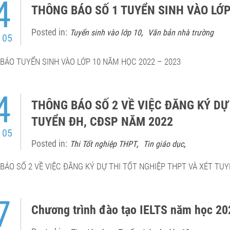
4
THÔNG BÁO SỐ 1 TUYỂN SINH VÀO LỚ
Posted in:
,
Tuyển sinh vào lớp 10
Văn bản nhà trường
 05
BÁO TUYỂN SINH VÀO LỚP 10 NĂM HỌC 2022 – 2023
4
THÔNG BÁO SỐ 2 VỀ VIỆC ĐĂNG KÝ DỰ
TUYỂN ĐH, CĐSP NĂM 2022
 05
Posted in:
,
,
Thi Tốt nghiệp THPT
Tin giáo dục
BÁO SỐ 2 VỀ VIỆC ĐĂNG KÝ DỰ THI TỐT NGHIỆP THPT VÀ XÉT TUY
7
Chương trình đào tạo IELTS năm học 20