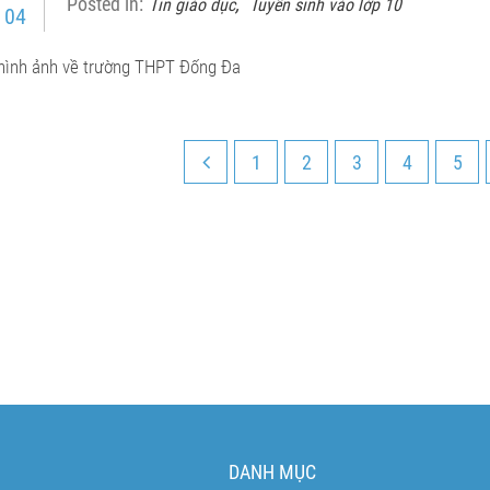
Posted in:
,
Tin giáo dục
Tuyển sinh vào lớp 10
 04
hình ảnh về trường THPT Đống Đa
1
2
3
4
5
DANH MỤC