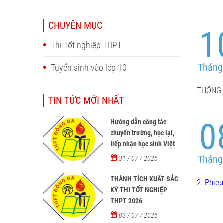
CHUYÊN MỤC
1
Thi Tốt nghiệp THPT
Tháng
Tuyển sinh vào lớp 10
THÔNG 
TIN TỨC MỚI NHẤT
0
Hướng dẫn công tác
chuyển trường, học lại,
tiếp nhận học sinh Việt
Nam về nước, tiếp nhận
Tháng
31 / 07 / 2026
học sinh người nước
ngoài học tại các trường
THÀNH TÍCH XUẤT SẮC
2. Phieu 
từ năm học 2026-2027
KỲ THI TỐT NGHIỆP
THPT 2026
03 / 07 / 2026