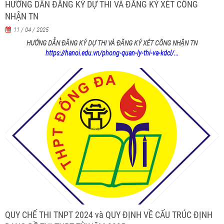
HƯỚNG DẪN ĐĂNG KÝ DỰ THI VÀ ĐĂNG KÝ XÉT CÔNG
NHẬN TN
11 / 04 / 2025
HƯỚNG DẪN ĐĂNG KÝ DỰ THI VÀ ĐĂNG KÝ XÉT CÔNG NHẬN TN
https://hanoi.edu.vn/phong-quan-ly-thi-va-kdcl/...
QUY CHẾ THI TNPT 2024 và QUY ĐỊNH VỀ CẤU TRÚC ĐỊNH