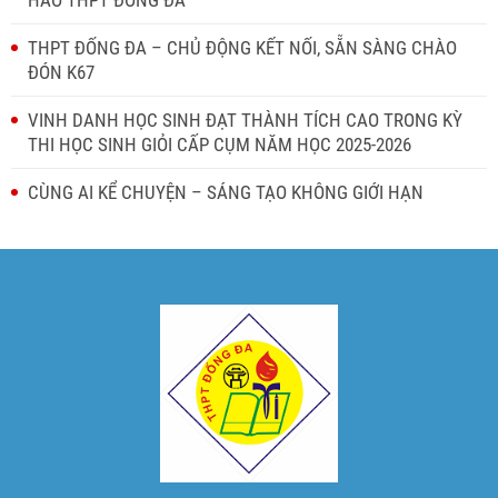
HÀO THPT ĐỐNG ĐA
THPT ĐỐNG ĐA – CHỦ ĐỘNG KẾT NỐI, SẴN SÀNG CHÀO
ĐÓN K67
VINH DANH HỌC SINH ĐẠT THÀNH TÍCH CAO TRONG KỲ
THI HỌC SINH GIỎI CẤP CỤM NĂM HỌC 2025-2026
CÙNG AI KỂ CHUYỆN – SÁNG TẠO KHÔNG GIỚI HẠN