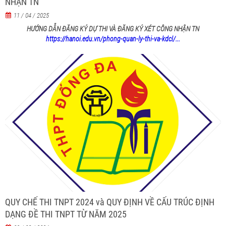
NHẬN TN
11 / 04 / 2025
HƯỚNG DẪN ĐĂNG KÝ DỰ THI VÀ ĐĂNG KÝ XÉT CÔNG NHẬN TN
https://hanoi.edu.vn/phong-quan-ly-thi-va-kdcl/...
QUY CHẾ THI TNPT 2024 và QUY ĐỊNH VỀ CẤU TRÚC ĐỊNH
DẠNG ĐỀ THI TNPT TỪ NĂM 2025