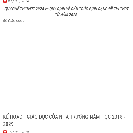
09 / 03 / 2024
QUY CHẾ THI TNPT 2024 và QUY ĐỊNH VỀ CẤU TRÚC ĐỊNH DẠNG ĐỀ THI TNPT
TỪ NĂM 2025.
Bộ Giáo dục và
KẾ HOẠCH GIÁO DỤC CỦA NHÀ TRƯỜNG NĂM HỌC 2018 -
2029
16 / 08 / 2018