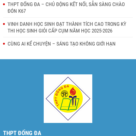
THPT ĐỐNG ĐA – CHỦ ĐỘNG KẾT NỐI, SẴN SÀNG CHÀO
ĐÓN K67
VINH DANH HỌC SINH ĐẠT THÀNH TÍCH CAO TRONG KỲ
THI HỌC SINH GIỎI CẤP CỤM NĂM HỌC 2025-2026
CÙNG AI KỂ CHUYỆN – SÁNG TẠO KHÔNG GIỚI HẠN
THPT ĐỐNG ĐA