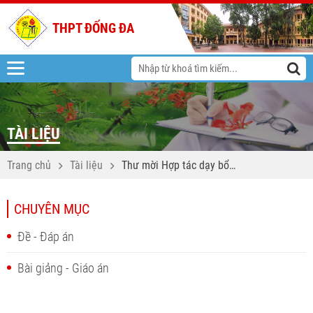
THPT ĐỐNG ĐA
TÀI LIỆU
Trang chủ
Tài liệu
Thư mời Hợp tác dạy bổ
trợ Tiếng Anh IELTS, Tiếng
Trung HSK cho học sinh
CHUYÊN MỤC
năm học 2026-2027 và
2027-2028
Đề - Đáp án
Bài giảng - Giáo án