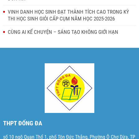
VINH DANH HỌC SINH ĐẠT THÀNH TÍCH CAO TRONG KỲ
THI HỌC SINH GIỎI CẤP CỤM NĂM HỌC 2025-2026
CÙNG AI KỂ CHUYỆN – SÁNG TẠO KHÔNG GIỚI HẠN
THPT ĐỐNG ĐA
số 10 ngõ Quan Thổ 1, phố Tôn Đức Thắng, Phường Ô Chợ Dừa, TP