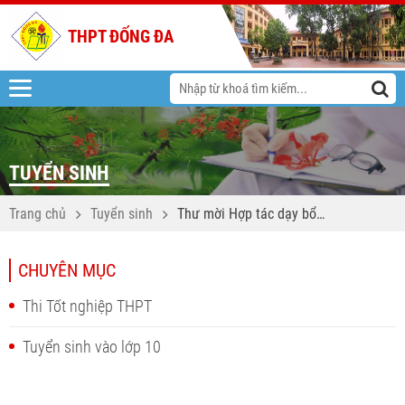
THPT ĐỐNG ĐA
TUYỂN SINH
Trang chủ
Tuyển sinh
Thư mời Hợp tác dạy bổ
trợ Tiếng Anh IELTS, Tiếng
Trung HSK cho học sinh
CHUYÊN MỤC
năm học 2026-2027 và
2027-2028
Thi Tốt nghiệp THPT
Tuyển sinh vào lớp 10