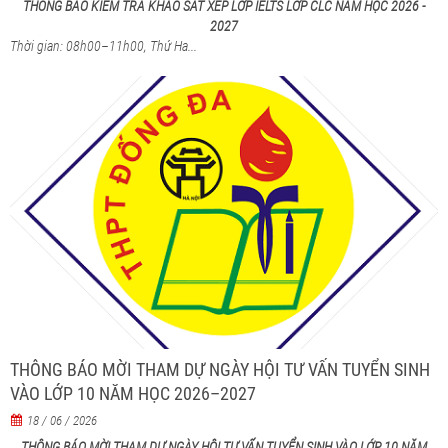
THÔNG BÁO KIỂM TRA KHẢO SÁT XẾP LỚP IELTS LỚP CLC NĂM HỌC 2026 -
2027
Thời gian: 08h00–11h00, Thứ Ha...
THÔNG BÁO MỜI THAM DỰ NGÀY HỘI TƯ VẤN TUYỂN SINH
VÀO LỚP 10 NĂM HỌC 2026–2027
18 / 06 / 2026
THÔNG BÁO MỜI THAM DỰ NGÀY HỘI TƯ VẤN TUYỂN SINH VÀO LỚP 10 NĂM