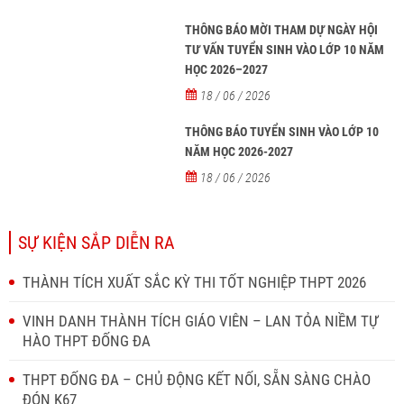
THÔNG BÁO MỜI THAM DỰ NGÀY HỘI
TƯ VẤN TUYỂN SINH VÀO LỚP 10 NĂM
HỌC 2026–2027
18 / 06 / 2026
THÔNG BÁO TUYỂN SINH VÀO LỚP 10
NĂM HỌC 2026-2027
18 / 06 / 2026
SỰ KIỆN SẮP DIỄN RA
THÀNH TÍCH XUẤT SẮC KỲ THI TỐT NGHIỆP THPT 2026
VINH DANH THÀNH TÍCH GIÁO VIÊN – LAN TỎA NIỀM TỰ
HÀO THPT ĐỐNG ĐA
THPT ĐỐNG ĐA – CHỦ ĐỘNG KẾT NỐI, SẴN SÀNG CHÀO
ĐÓN K67