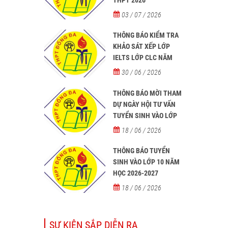
03 / 07 / 2026
THÔNG BÁO KIỂM TRA
KHẢO SÁT XẾP LỚP
IELTS LỚP CLC NĂM
HỌC 2026 - 2027
30 / 06 / 2026
THÔNG BÁO MỜI THAM
DỰ NGÀY HỘI TƯ VẤN
TUYỂN SINH VÀO LỚP
10 NĂM HỌC 2026–2027
18 / 06 / 2026
THÔNG BÁO TUYỂN
SINH VÀO LỚP 10 NĂM
HỌC 2026-2027
18 / 06 / 2026
SỰ KIỆN SẮP DIỄN RA