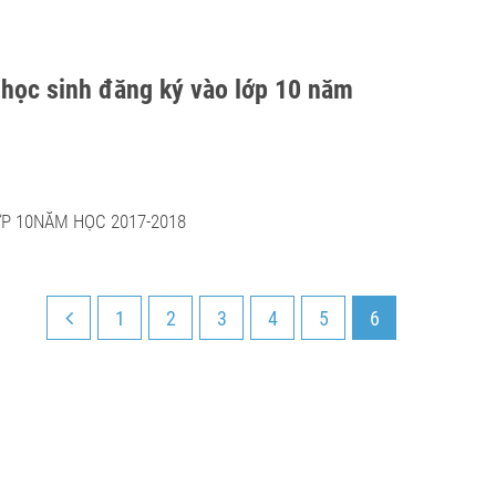
g học sinh đăng ký vào lớp 10 năm
ỚP 10NĂM HỌC 2017-2018
1
2
3
4
5
6