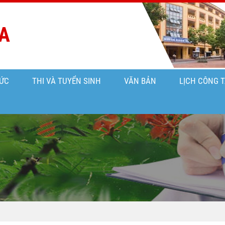
A
ỨC
THI VÀ TUYỂN SINH
VĂN BẢN
LỊCH CÔNG 