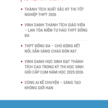
THÀNH TÍCH XUẤT SẮC KỲ THI TỐT
NGHIỆP THPT 2026
VINH DANH THÀNH TÍCH GIÁO VIÊN
– LAN TỎA NIỀM TỰ HÀO THPT ĐỐNG
ĐA
THPT ĐỐNG ĐA – CHỦ ĐỘNG KẾT
NỐI, SẴN SÀNG CHÀO ĐÓN K67
VINH DANH HỌC SINH ĐẠT THÀNH
TÍCH CAO TRONG KỲ THI HỌC SINH
GIỎI CẤP CỤM NĂM HỌC 2025-2026
CÙNG AI KỂ CHUYỆN – SÁNG TẠO
KHÔNG GIỚI HẠN