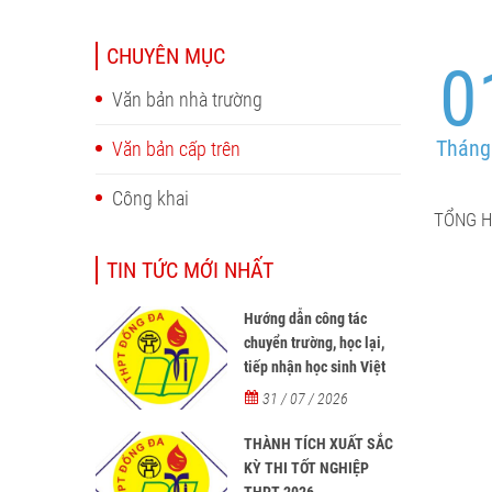
CHUYÊN MỤC
0
Văn bản nhà trường
Tháng
Văn bản cấp trên
Công khai
TỔNG H
TIN TỨC MỚI NHẤT
Hướng dẫn công tác
chuyển trường, học lại,
tiếp nhận học sinh Việt
Nam về nước, tiếp nhận
31 / 07 / 2026
học sinh người nước
ngoài học tại các trường
THÀNH TÍCH XUẤT SẮC
từ năm học 2026-2027
KỲ THI TỐT NGHIỆP
THPT 2026