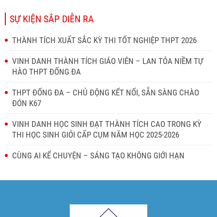
SỰ KIỆN SẮP DIỄN RA
THÀNH TÍCH XUẤT SẮC KỲ THI TỐT NGHIỆP THPT 2026
VINH DANH THÀNH TÍCH GIÁO VIÊN – LAN TỎA NIỀM TỰ
HÀO THPT ĐỐNG ĐA
THPT ĐỐNG ĐA – CHỦ ĐỘNG KẾT NỐI, SẴN SÀNG CHÀO
ĐÓN K67
VINH DANH HỌC SINH ĐẠT THÀNH TÍCH CAO TRONG KỲ
THI HỌC SINH GIỎI CẤP CỤM NĂM HỌC 2025-2026
CÙNG AI KỂ CHUYỆN – SÁNG TẠO KHÔNG GIỚI HẠN