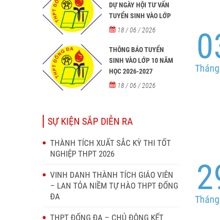
DỰ NGÀY HỘI TƯ VẤN
TUYỂN SINH VÀO LỚP
10 NĂM HỌC 2026–2027
18 / 06 / 2026
0
THÔNG BÁO TUYỂN
SINH VÀO LỚP 10 NĂM
Tháng
HỌC 2026-2027
18 / 06 / 2026
SỰ KIỆN SẮP DIỄN RA
THÀNH TÍCH XUẤT SẮC KỲ THI TỐT
NGHIỆP THPT 2026
2
VINH DANH THÀNH TÍCH GIÁO VIÊN
– LAN TỎA NIỀM TỰ HÀO THPT ĐỐNG
ĐA
Tháng
THPT ĐỐNG ĐA – CHỦ ĐỘNG KẾT