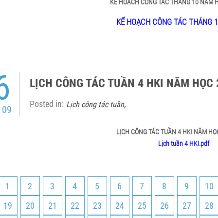
KẾ HOẠCH CÔNG TÁC THÁNG 10 NĂM H
KẾ HOẠCH CÔNG TÁC THÁNG 10
6
LỊCH CÔNG TÁC TUẦN 4 HKI NĂM HỌC 
Posted in:
,
Lịch công tác tuần
 09
LỊCH CÔNG TÁC TUẦN 4 HKI NĂM HỌ
Lịch tuần 4 HKI.pdf
1
2
3
4
5
6
7
8
9
10
19
20
21
22
23
24
25
26
27
28