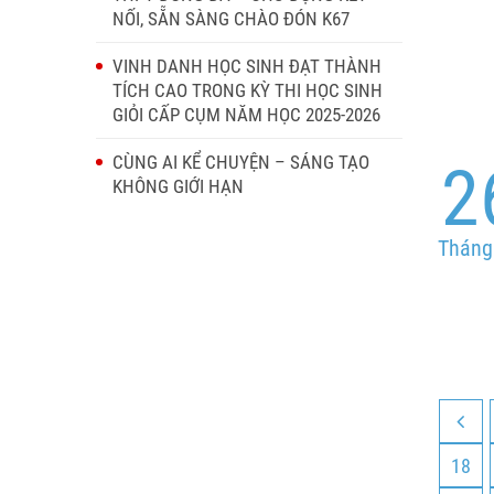
NỐI, SẴN SÀNG CHÀO ĐÓN K67
VINH DANH HỌC SINH ĐẠT THÀNH
TÍCH CAO TRONG KỲ THI HỌC SINH
GIỎI CẤP CỤM NĂM HỌC 2025-2026
CÙNG AI KỂ CHUYỆN – SÁNG TẠO
2
KHÔNG GIỚI HẠN
Tháng
18