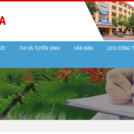
A
ỨC
THI VÀ TUYỂN SINH
VĂN BẢN
LỊCH CÔNG 