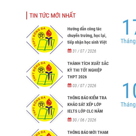
TIN TỨC MỚI NHẤT
1
Hướng dẫn công tác
chuyển trường, học lại,
Tháng
tiếp nhận học sinh Việt
Nam về nước, tiếp nhận
31 / 07 / 2026
học sinh người nước
ngoài học tại các trường
THÀNH TÍCH XUẤT SẮC
từ năm học 2026-2027
KỲ THI TỐT NGHIỆP
THPT 2026
1
03 / 07 / 2026
THÔNG BÁO KIỂM TRA
Tháng
KHẢO SÁT XẾP LỚP
IELTS LỚP CLC NĂM
HỌC 2026 - 2027
30 / 06 / 2026
THÔNG BÁO MỜI THAM