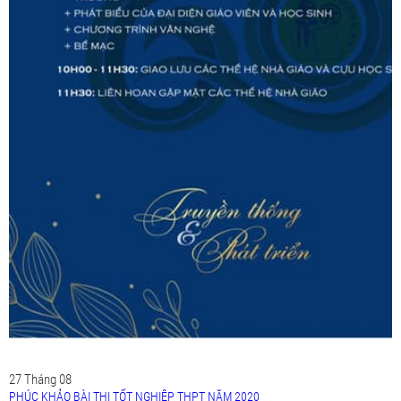
27
Tháng 08
PHÚC KHẢO BÀI THI TỐT NGHIỆP THPT NĂM 2020