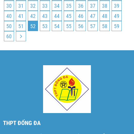
30
31
32
33
34
35
36
37
38
39
40
41
42
43
44
45
46
47
48
49
50
51
52
53
54
55
56
57
58
59
60
THPT ĐỐNG ĐA