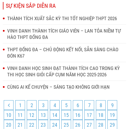
SỰ KIỆN SẮP DIỄN RA
THÀNH TÍCH XUẤT SẮC KỲ THI TỐT NGHIỆP THPT 2026
VINH DANH THÀNH TÍCH GIÁO VIÊN – LAN TỎA NIỀM TỰ
HÀO THPT ĐỐNG ĐA
THPT ĐỐNG ĐA – CHỦ ĐỘNG KẾT NỐI, SẴN SÀNG CHÀO
ĐÓN K67
VINH DANH HỌC SINH ĐẠT THÀNH TÍCH CAO TRONG KỲ
THI HỌC SINH GIỎI CẤP CỤM NĂM HỌC 2025-2026
CÙNG AI KỂ CHUYỆN – SÁNG TẠO KHÔNG GIỚI HẠN
1
2
3
4
5
6
7
8
9
10
11
12
13
14
15
16
17
18
19
20
21
22
23
24
25
26
27
28
29