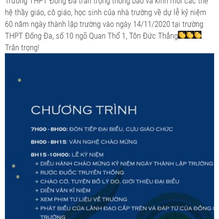
Trường THPT Đống Đa trân trọng thông báo và kính mời các thế
hệ thầy giáo, cô giáo, học sinh của nhà trường về dự lễ kỷ niệm
60 năm ngày thành lập trường vào ngày 14/11/2020 tại trường
THPT Đống Đa, số 10 ngõ Quan Thổ 1, Tôn Đức Thắng
.
Trân trọng!