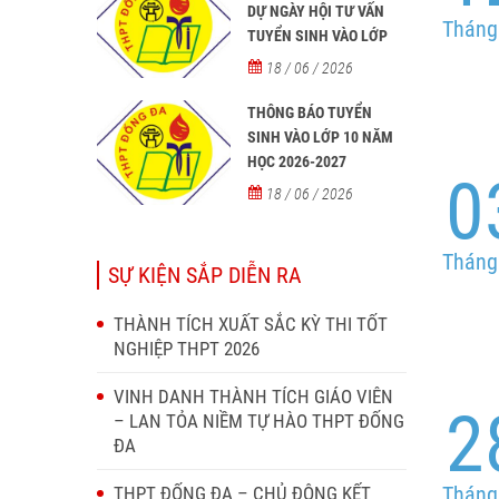
DỰ NGÀY HỘI TƯ VẤN
Tháng
TUYỂN SINH VÀO LỚP
10 NĂM HỌC 2026–2027
18 / 06 / 2026
THÔNG BÁO TUYỂN
SINH VÀO LỚP 10 NĂM
HỌC 2026-2027
0
18 / 06 / 2026
Tháng
SỰ KIỆN SẮP DIỄN RA
THÀNH TÍCH XUẤT SẮC KỲ THI TỐT
NGHIỆP THPT 2026
VINH DANH THÀNH TÍCH GIÁO VIÊN
2
– LAN TỎA NIỀM TỰ HÀO THPT ĐỐNG
ĐA
Tháng
THPT ĐỐNG ĐA – CHỦ ĐỘNG KẾT