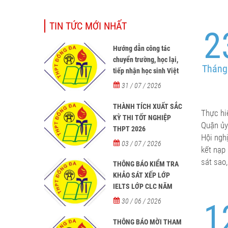
TIN TỨC MỚI NHẤT
2
Hướng dẫn công tác
chuyển trường, học lại,
Tháng
tiếp nhận học sinh Việt
Nam về nước, tiếp nhận
31 / 07 / 2026
học sinh người nước
ngoài học tại các trường
THÀNH TÍCH XUẤT SẮC
Thực hi
từ năm học 2026-2027
KỲ THI TỐT NGHIỆP
Quận ủy
THPT 2026
Hội nghị
03 / 07 / 2026
kết nạp
sát sao,
THÔNG BÁO KIỂM TRA
KHẢO SÁT XẾP LỚP
IELTS LỚP CLC NĂM
HỌC 2026 - 2027
30 / 06 / 2026
1
THÔNG BÁO MỜI THAM