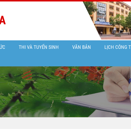
A
ỨC
THI VÀ TUYỂN SINH
VĂN BẢN
LỊCH CÔNG 