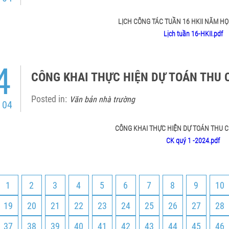
LỊCH CÔNG TÁC TUẦN 16 HKII NĂM HỌC
Lịch tuần 16-HKII.pdf
4
CÔNG KHAI THỰC HIỆN DỰ TOÁN THU 
Posted in:
Văn bản nhà trường
 04
CÔNG KHAI THỰC HIỆN DỰ TOÁN THU 
CK quý 1 -2024.pdf
1
2
3
4
5
6
7
8
9
10
19
20
21
22
23
24
25
26
27
28
37
38
39
40
41
42
43
44
45
46