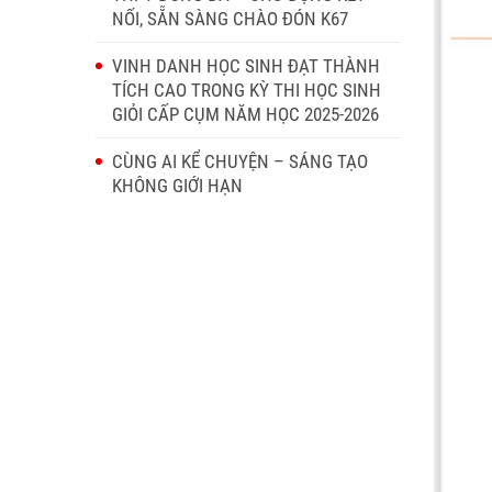
NỐI, SẴN SÀNG CHÀO ĐÓN K67
VINH DANH HỌC SINH ĐẠT THÀNH
TÍCH CAO TRONG KỲ THI HỌC SINH
GIỎI CẤP CỤM NĂM HỌC 2025-2026
CÙNG AI KỂ CHUYỆN – SÁNG TẠO
KHÔNG GIỚI HẠN