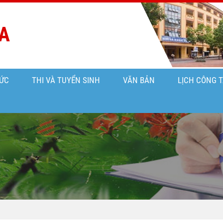
A
ỨC
THI VÀ TUYỂN SINH
VĂN BẢN
LỊCH CÔNG 