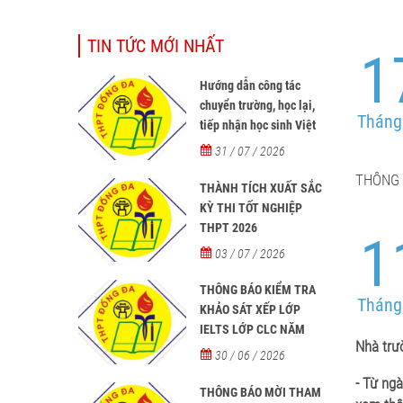
TIN TỨC MỚI NHẤT
1
Hướng dẫn công tác
chuyển trường, học lại,
Tháng
tiếp nhận học sinh Việt
Nam về nước, tiếp nhận
31 / 07 / 2026
học sinh người nước
THÔNG 
ngoài học tại các trường
THÀNH TÍCH XUẤT SẮC
từ năm học 2026-2027
KỲ THI TỐT NGHIỆP
THPT 2026
1
03 / 07 / 2026
THÔNG BÁO KIỂM TRA
Tháng
KHẢO SÁT XẾP LỚP
IELTS LỚP CLC NĂM
Nhà trư
HỌC 2026 - 2027
30 / 06 / 2026
- Từ ng
THÔNG BÁO MỜI THAM