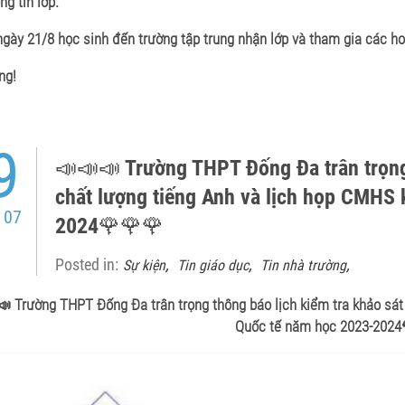
ng tin lớp.
ngày 21/8 học sinh đến trường tập trung nhận lớp và tham gia các h
ng!
9
📣📣📣 Trường THPT Đống Đa trân trọng 
chất lượng tiếng Anh và lịch họp CMHS 
 07
2024🌹🌹🌹
Posted in:
,
,
,
Sự kiện
Tin giáo dục
Tin nhà trường
 Trường THPT Đống Đa trân trọng thông báo lịch kiểm tra khảo sát 
Quốc tế năm học 2023-202