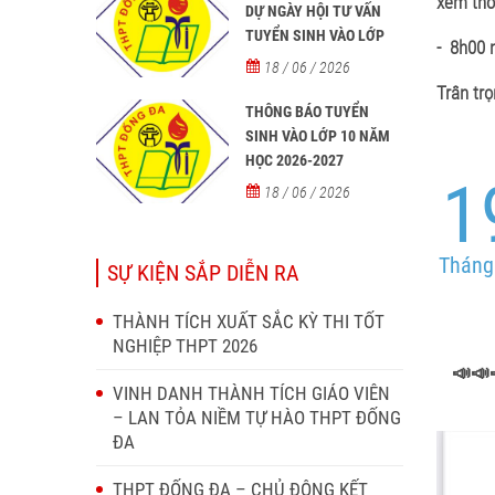
xem thô
DỰ NGÀY HỘI TƯ VẤN
TUYỂN SINH VÀO LỚP
- 8h00 
10 NĂM HỌC 2026–2027
18 / 06 / 2026
Trân trọ
THÔNG BÁO TUYỂN
SINH VÀO LỚP 10 NĂM
HỌC 2026-2027
1
18 / 06 / 2026
Tháng
SỰ KIỆN SẮP DIỄN RA
THÀNH TÍCH XUẤT SẮC KỲ THI TỐT
NGHIỆP THPT 2026
📣📣
VINH DANH THÀNH TÍCH GIÁO VIÊN
– LAN TỎA NIỀM TỰ HÀO THPT ĐỐNG
ĐA
THPT ĐỐNG ĐA – CHỦ ĐỘNG KẾT