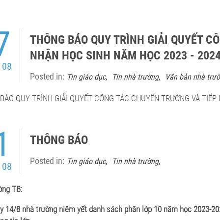
7
THÔNG BÁO QUY TRÌNH GIẢI QUYẾT C
NHẬN HỌC SINH NĂM HỌC 2023 - 202
 08
Posted in:
,
,
Tin giáo dục
Tin nhà trường
Văn bản nhà trư
BÁO QUY TRÌNH GIẢI QUYẾT CÔNG TÁC CHUYỂN TRƯỜNG VÀ TIẾP 
1
THÔNG BÁO
Posted in:
,
,
Tin giáo dục
Tin nhà trường
 08
ờng TB:
ày 14/8 nhà trường niêm yết danh sách phân lớp 10 năm học 2023-202