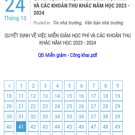
24
VÀ CÁC KHOẢN THU KHÁC NĂM HỌC 2023 -
2024
Tháng 10
Tin nhà trường
Văn bản nhà trường
Posted in:
,
QUYẾT ĐỊNH VỀ VIỆC MIỄN GIẢM HỌC PHÍ VÀ CÁC KHOẢN THU
KHÁC NĂM HỌC 2023 - 2024
QĐ Miễn giảm - Công khai.pdf
1
2
3
4
5
6
7
8
9
10
11
12
13
14
15
16
17
18
19
20
21
22
23
24
25
26
27
28
29
30
31
32
33
34
35
36
37
38
39
40
41
42
43
44
45
46
47
48
49