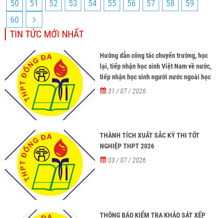
50
51
52
53
54
55
56
57
58
59
60
TIN TỨC MỚI NHẤT
Hướng dẫn công tác chuyển trường, học
lại, tiếp nhận học sinh Việt Nam về nước,
tiếp nhận học sinh người nước ngoài học
tại các trường từ năm học 2026-2027
31 / 07 / 2026
THÀNH TÍCH XUẤT SẮC KỲ THI TỐT
NGHIỆP THPT 2026
03 / 07 / 2026
THÔNG BÁO KIỂM TRA KHẢO SÁT XẾP