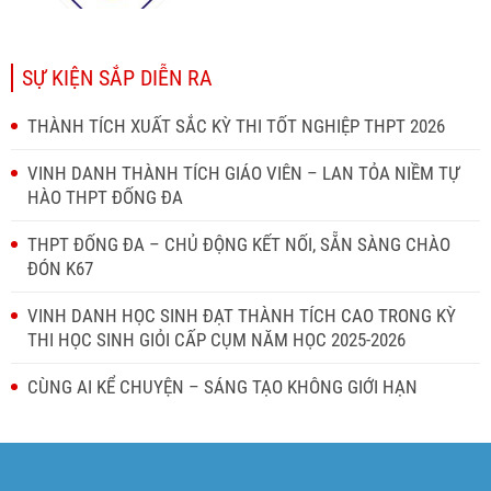
SỰ KIỆN SẮP DIỄN RA
THÀNH TÍCH XUẤT SẮC KỲ THI TỐT NGHIỆP THPT 2026
VINH DANH THÀNH TÍCH GIÁO VIÊN – LAN TỎA NIỀM TỰ
HÀO THPT ĐỐNG ĐA
THPT ĐỐNG ĐA – CHỦ ĐỘNG KẾT NỐI, SẴN SÀNG CHÀO
ĐÓN K67
VINH DANH HỌC SINH ĐẠT THÀNH TÍCH CAO TRONG KỲ
THI HỌC SINH GIỎI CẤP CỤM NĂM HỌC 2025-2026
CÙNG AI KỂ CHUYỆN – SÁNG TẠO KHÔNG GIỚI HẠN