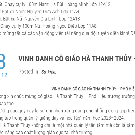
ất: Chạy cự ly 100m Nam: Hs Bùi Hoàng Minh Lớp 12A12
ì: Bật xa Nam: Nguyễn Đức Anh Lớp 11A4
hì: Bật xa Nữ: Nguyễn Gia Linh Lớp 12A13
: Chạy cự ly 100m Nữ: Hoàng Ngọc Diệp Lớp 11A8
 mừng tất cả các vận động viên tài năng của đội tuyển điền kinh! Đâ
3
VINH DANH CÔ GIÁO HÀ THANH THỦY
Posted in:
,
Sự kiện
 12
VINH DANH CÔ GIÁO HÀ THANH THỦY – PHÓ HI
ờng xin chúc mừng cô giáo Hà Thanh Thủy – Phó Hiệu trưởng trườn
Đào tạo.
ưởng cao quý này là sự ghi nhận xứng đáng cho những đóng góp tiêu b
ng tạo trong quản lý, giảng dạy và học tập” năm học 2023–2024.
 Hà Thanh Thủy không chỉ là một nhà quản lý tận tâm mà còn là tấm 
ệc nâng cao chất lượng giáo dục tại nhà trường.