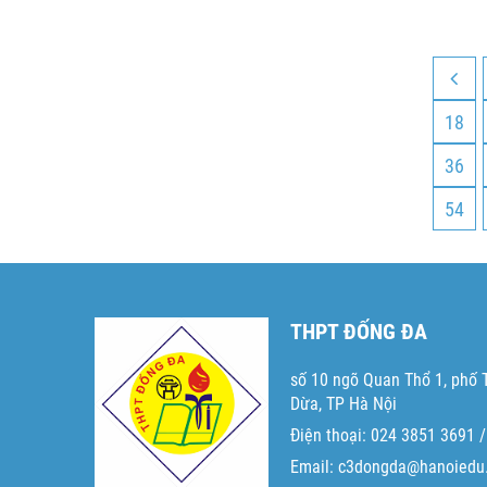
18
36
54
THPT ĐỐNG ĐA
số 10 ngõ Quan Thổ 1, phố
Dừa, TP Hà Nội
Điện thoại: 024 3851 3691 /
Email: c3dongda@hanoiedu