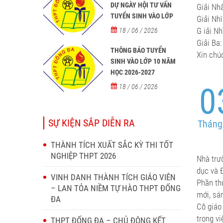
DỰ NGÀY HỘI TƯ VẤN
Giải Nh
TUYỂN SINH VÀO LỚP
Giải Nh
10 NĂM HỌC 2026–2027
G
iải N
18 / 06 / 2026
Giải Ba
THÔNG BÁO TUYỂN
Xin chúc
SINH VÀO LỚP 10 NĂM
HỌC 2026-2027
0
18 / 06 / 2026
SỰ KIỆN SẮP DIỄN RA
Tháng
THÀNH TÍCH XUẤT SẮC KỲ THI TỐT
NGHIỆP THPT 2026
Nhà trư
dục và 
VINH DANH THÀNH TÍCH GIÁO VIÊN
Phần th
– LAN TỎA NIỀM TỰ HÀO THPT ĐỐNG
mới, sá
ĐA
Cô
giáo
trong vi
THPT ĐỐNG ĐA – CHỦ ĐỘNG KẾT