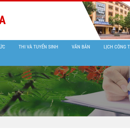
A
ỨC
THI VÀ TUYỂN SINH
VĂN BẢN
LỊCH CÔNG 