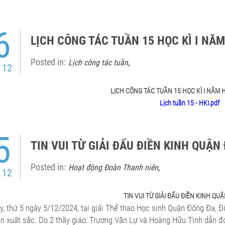
6
LỊCH CÔNG TÁC TUẦN 15 HỌC KÌ I NĂM
Posted in:
,
Lịch công tác tuần
 12
LỊCH CÔNG TÁC TUẦN 15 HỌC KÌ I NĂM H
Lịch tuần 15 - HKI.pdf
5
TIN VUI TỪ GIẢI ĐẤU ĐIỀN KINH QUẬN
Posted in:
,
Hoạt động Đoàn Thanh niên
 12
TIN VUI TỪ GIẢI ĐẤU ĐIỀN KINH QU
y, thứ 5 ngày 5/12/2024, tại giải Thể thao Học sinh Quận Đống Đa, 
iễn xuất sắc. Do 2 thầy giáo: Trương Văn Lự và Hoàng Hữu Tình dẫn 