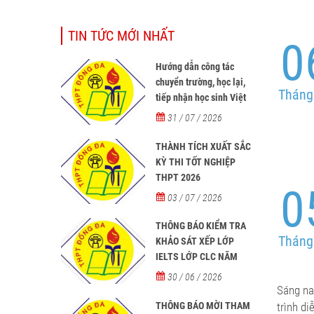
TIN TỨC MỚI NHẤT
0
Hướng dẫn công tác
chuyển trường, học lại,
Tháng
tiếp nhận học sinh Việt
Nam về nước, tiếp nhận
31 / 07 / 2026
học sinh người nước
ngoài học tại các trường
THÀNH TÍCH XUẤT SẮC
từ năm học 2026-2027
KỲ THI TỐT NGHIỆP
THPT 2026
0
03 / 07 / 2026
THÔNG BÁO KIỂM TRA
Tháng
KHẢO SÁT XẾP LỚP
IELTS LỚP CLC NĂM
HỌC 2026 - 2027
30 / 06 / 2026
Sáng na
THÔNG BÁO MỜI THAM
trình d