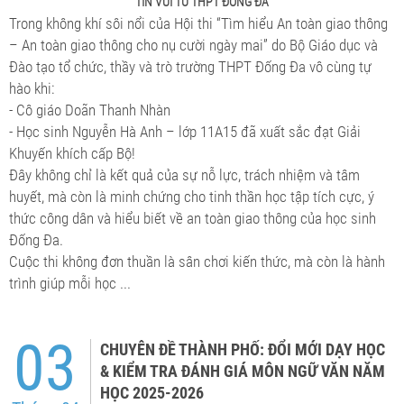
TIN VUI TỪ THPT ĐỐNG ĐA
Trong không khí sôi nổi của Hội thi “Tìm hiểu An toàn giao thông
– An toàn giao thông cho nụ cười ngày mai” do Bộ Giáo dục và
Đào tạo tổ chức, thầy và trò trường THPT Đống Đa vô cùng tự
hào khi:
- Cô giáo Doãn Thanh Nhàn
- Học sinh Nguyễn Hà Anh – lớp 11A15 đã xuất sắc đạt Giải
Khuyến khích cấp Bộ!
Đây không chỉ là kết quả của sự nỗ lực, trách nhiệm và tâm
huyết, mà còn là minh chứng cho tinh thần học tập tích cực, ý
thức công dân và hiểu biết về an toàn giao thông của học sinh
Đống Đa.
Cuộc thi không đơn thuần là sân chơi kiến thức, mà còn là hành
trình giúp mỗi học ...
03
CHUYÊN ĐỀ THÀNH PHỐ: ĐỔI MỚI DẠY HỌC
& KIỂM TRA ĐÁNH GIÁ MÔN NGỮ VĂN NĂM
HỌC 2025-2026