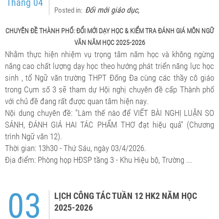
Tháng 04
Đổi mới giáo dục
Posted in:
,
CHUYÊN ĐỀ THÀNH PHỐ: ĐỔI MỚI DẠY HỌC & KIỂM TRA ĐÁNH GIÁ MÔN NGỮ
VĂN NĂM HỌC 2025-2026
Nhằm thực hiện nhiệm vụ trọng tâm năm học và không ngừng
nâng cao chất lượng dạy học theo hướng phát triển năng lực học
sinh , tổ Ngữ văn trường THPT Đống Đa cùng các thầy cô giáo
trong Cụm số 3 sẽ tham dự Hội nghị chuyên đề cấp Thành phố
với chủ đề đang rất được quan tâm hiện nay.
Nội dung chuyên đề: "Làm thế nào để VIẾT BÀI NGHỊ LUẬN SO
SÁNH, ĐÁNH GIÁ HAI TÁC PHẨM THƠ đạt hiệu quả" (Chương
trình Ngữ văn 12).
Thời gian: 13h30 - Thứ Sáu, ngày 03/4/2026.
Địa điểm: Phòng họp HĐSP tầng 3 - Khu Hiệu bộ, Trường ...
03
LỊCH CÔNG TÁC TUẦN 12 HK2 NĂM HỌC
2025-2026