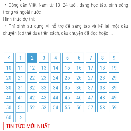
• Công dân Việt Nam từ 13–24 tuổi, đang học tập, sinh sống
trong và ngoài nước
Hình thức dự thi:
• Thí sinh sử dụng AI hỗ trợ để sáng tạo và kể lại một câu
chuyện (có thể dựa trên sách, câu chuyện đã đọc hoặc ...
1
2
3
4
5
6
7
8
9
10
11
12
13
14
15
16
17
18
19
20
21
22
23
24
25
26
27
28
29
30
31
32
33
34
35
36
37
38
39
40
41
42
43
44
45
46
47
48
49
50
51
52
53
54
55
56
57
58
59
60
TIN TỨC MỚI NHẤT