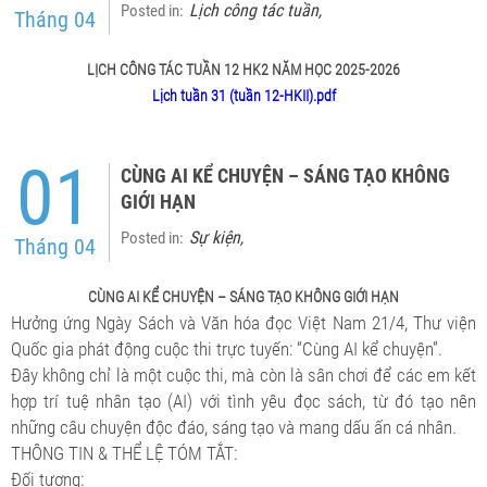
Lịch công tác tuần
Posted in:
,
Tháng 04
LỊCH CÔNG TÁC TUẦN 12 HK2 NĂM HỌC 2025-2026
Lịch tuần 31 (tuần 12-HKII).pdf
01
CÙNG AI KỂ CHUYỆN – SÁNG TẠO KHÔNG
GIỚI HẠN
Sự kiện
Posted in:
,
Tháng 04
CÙNG AI KỂ CHUYỆN – SÁNG TẠO KHÔNG GIỚI HẠN
Hưởng ứng Ngày Sách và Văn hóa đọc Việt Nam 21/4, Thư viện
Quốc gia phát động cuộc thi trực tuyến: “Cùng AI kể chuyện”.
Đây không chỉ là một cuộc thi, mà còn là sân chơi để các em kết
hợp trí tuệ nhân tạo (AI) với tình yêu đọc sách, từ đó tạo nên
những câu chuyện độc đáo, sáng tạo và mang dấu ấn cá nhân.
THÔNG TIN & THỂ LỆ TÓM TẮT:
Đối tượng: