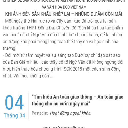
CHUYÊN ĐỀ SÂN KHÂU HÓA TÁC PHẨM VĂN HỌC & HƯỞNG ỨNG NGÀY SÁCH
VÀ VĂN HÓA ĐỌC VIỆT NAM
KHI ÁNH ĐÈN SÂN KHẤU KHÉP LẠI – NHỮNG DƯ ÂM CÒN MÃI
- Một ngày thứ Hai rực rỡ và đầy cảm xúc đã trôi qua tại sân
khấu trường THPT Đống Đa. Chuyên đề “Sân khấu hoá tác phẩm
văn học” của tổ Ngữ Văn đã chính thức hoàn thành, để lại những
ấn tượng khó phai trong lòng toàn thể thầy cô và học sinh nhà
trường.
- Đổi mới từ tâm huyết và sự sáng tạo Dưới sự chỉ đạo sát sao
của Ban Giám hiệu , các thầy cô tổ Ngữ Văn đã không ngừng đổi
mới, hiện thực hóa chương trình SGK 2018 một cách sinh động
nhất. Văn học không còn ...
04
“Tìm hiểu An toàn giao thông – An toàn giao
thông cho nụ cười ngày mai”
Hoạt động ngoại khóa
Posted in:
,
Tháng 04