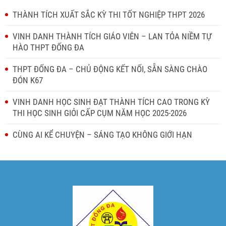
THÀNH TÍCH XUẤT SẮC KỲ THI TỐT NGHIỆP THPT 2026
VINH DANH THÀNH TÍCH GIÁO VIÊN – LAN TỎA NIỀM TỰ
HÀO THPT ĐỐNG ĐA
THPT ĐỐNG ĐA – CHỦ ĐỘNG KẾT NỐI, SẴN SÀNG CHÀO
ĐÓN K67
VINH DANH HỌC SINH ĐẠT THÀNH TÍCH CAO TRONG KỲ
THI HỌC SINH GIỎI CẤP CỤM NĂM HỌC 2025-2026
CÙNG AI KỂ CHUYỆN – SÁNG TẠO KHÔNG GIỚI HẠN