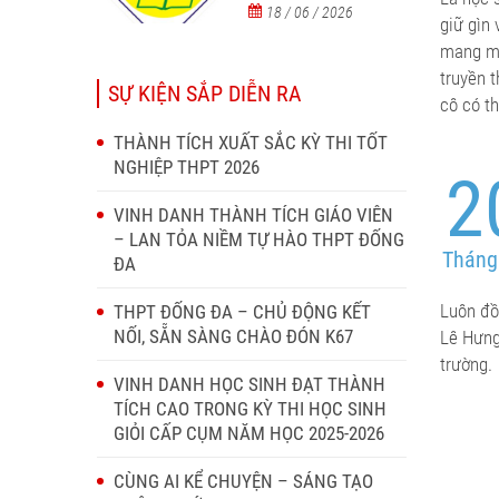
18 / 06 / 2026
giữ gìn
mang mộ
truyền t
SỰ KIỆN SẮP DIỄN RA
cô có th
THÀNH TÍCH XUẤT SẮC KỲ THI TỐT
NGHIỆP THPT 2026
2
VINH DANH THÀNH TÍCH GIÁO VIÊN
– LAN TỎA NIỀM TỰ HÀO THPT ĐỐNG
Tháng
ĐA
Luôn đồ
THPT ĐỐNG ĐA – CHỦ ĐỘNG KẾT
NỐI, SẴN SÀNG CHÀO ĐÓN K67
Lê Hưng
trường.
VINH DANH HỌC SINH ĐẠT THÀNH
TÍCH CAO TRONG KỲ THI HỌC SINH
GIỎI CẤP CỤM NĂM HỌC 2025-2026
CÙNG AI KỂ CHUYỆN – SÁNG TẠO