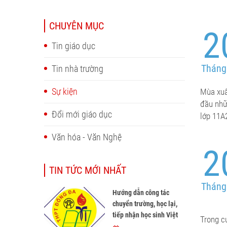
CHUYÊN MỤC
2
Tin giáo dục
Tháng
Tin nhà trường
Sự kiện
Mùa xuâ
đầu nhữ
Đổi mới giáo dục
lớp 11A
Văn hóa - Văn Nghệ
2
TIN TỨC MỚI NHẤT
Tháng
Hướng dẫn công tác
chuyển trường, học lại,
tiếp nhận học sinh Việt
Trong c
Nam về nước, tiếp nhận