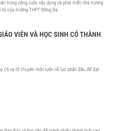
hăn trong công cuộc xây dựng và phát triển nhà trường
ời kỳ của trường THPT Đống Đa
IÁO VIÊN VÀ HỌC SINH CÓ THÀNH
ầy cô và tổ chuyên môn luôn nỗ lực phấn đấu để đạt
n đạo đức và học tập để giành nhiều thành tích cao,