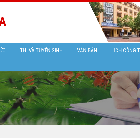
A
ỨC
THI VÀ TUYỂN SINH
VĂN BẢN
LỊCH CÔNG 