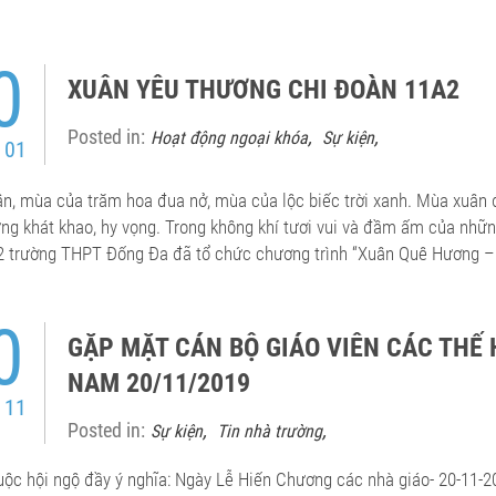
0
XUÂN YÊU THƯƠNG CHI ĐOÀN 11A2
Posted in:
,
,
Hoạt động ngoại khóa
Sự kiện
 01
n, mùa của trăm hoa đua nở, mùa của lộc biếc trời xanh. Mùa xuân 
ng khát khao, hy vọng. Trong không khí tươi vui và đầm ấm của nhữn
2 trường THPT Đống Đa đã tổ chức chương trình “Xuân Quê Hương 
0
GẶP MẶT CÁN BỘ GIÁO VIÊN CÁC THẾ 
NAM 20/11/2019
 11
Posted in:
,
,
Sự kiện
Tin nhà trường
uộc hội ngộ đầy ý nghĩa: Ngày Lễ Hiến Chương các nhà giáo- 20-11-2