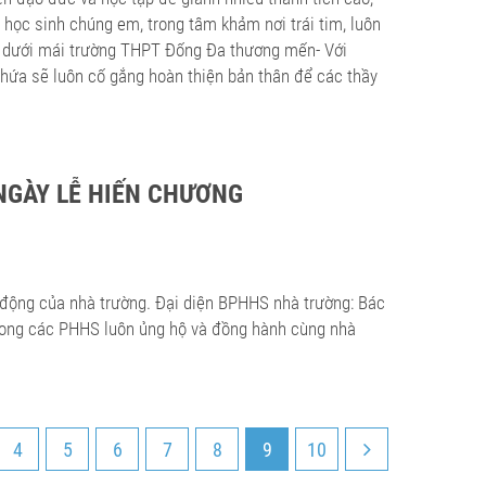
 học sinh chúng em, trong tâm khảm nơi trái tim, luôn
u dưới mái trường THPT Đống Đa thương mến- Với
 hứa sẽ luôn cố gắng hoàn thiện bản thân để các thầy
NGÀY LỄ HIẾN CHƯƠNG
động của nhà trường. Đại diện BPHHS nhà trường: Bác
ong các PHHS luôn ủng hộ và đồng hành cùng nhà
4
5
6
7
8
9
10