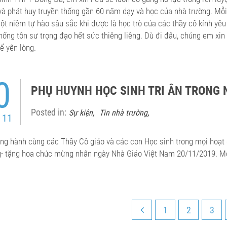
 và phát huy truyền thống gần 60 năm dạy và học của nhà trường. Mỗi
t niềm tự hào sâu sắc khi được là học trò của các thầy cô kính yê
hống tôn sư trọng đạo hết sức thiêng liêng. Dù đi đâu, chúng em xin
ể yên lòng.
0
PHỤ HUYNH HỌC SINH TRI ÂN TRONG 
Posted in:
,
,
Sự kiện
Tin nhà trường
 11
ng hành cùng các Thầy Cô giáo và các con Học sinh trong mọi hoạt 
- tặng hoa chúc mừng nhân ngày Nhà Giáo Việt Nam 20/11/2019. M
1
2
3