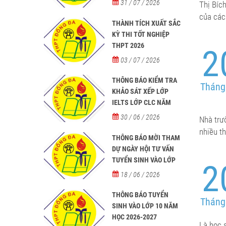
31 / 07 / 2026
Thị Bíc
học sinh người nước
của các
ngoài học tại các trường
THÀNH TÍCH XUẤT SẮC
từ năm học 2026-2027
KỲ THI TỐT NGHIỆP
THPT 2026
2
03 / 07 / 2026
THÔNG BÁO KIỂM TRA
Tháng
KHẢO SÁT XẾP LỚP
IELTS LỚP CLC NĂM
HỌC 2026 - 2027
30 / 06 / 2026
Nhà trư
nhiều t
THÔNG BÁO MỜI THAM
DỰ NGÀY HỘI TƯ VẤN
TUYỂN SINH VÀO LỚP
2
10 NĂM HỌC 2026–2027
18 / 06 / 2026
THÔNG BÁO TUYỂN
Tháng
SINH VÀO LỚP 10 NĂM
HỌC 2026-2027
Là học 