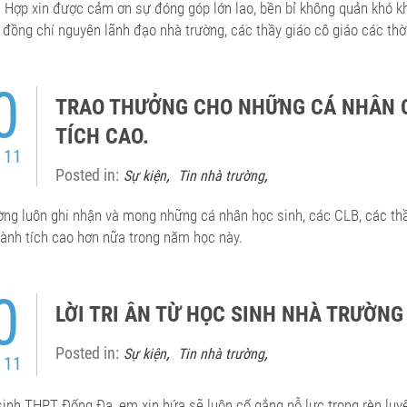
h Hợp xin được cảm ơn sự đóng góp lớn lao, bền bỉ không quản khó k
 đồng chí nguyên lãnh đạo nhà trường, các thầy giáo cô giáo các th
0
TRAO THƯỞNG CHO NHỮNG CÁ NHÂN G
TÍCH CAO.
 11
Posted in:
,
,
Sự kiện
Tin nhà trường
ờng luôn ghi nhận và mong những cá nhân học sinh, các CLB, các th
hành tích cao hơn nữa trong năm học này.
0
LỜI TRI ÂN TỪ HỌC SINH NHÀ TRƯỜNG
Posted in:
,
,
Sự kiện
Tin nhà trường
 11
sinh THPT Đống Đa, em xin hứa sẽ luôn cố gắng nỗ lực trong rèn luyệ