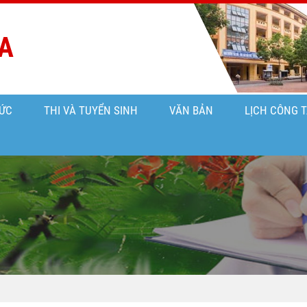
A
ỨC
THI VÀ TUYỂN SINH
VĂN BẢN
LỊCH CÔNG 