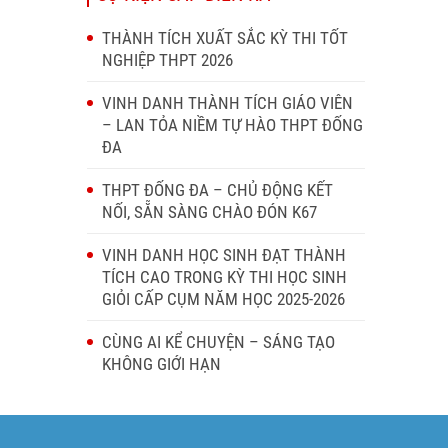
THÀNH TÍCH XUẤT SẮC KỲ THI TỐT
NGHIỆP THPT 2026
VINH DANH THÀNH TÍCH GIÁO VIÊN
– LAN TỎA NIỀM TỰ HÀO THPT ĐỐNG
ĐA
THPT ĐỐNG ĐA – CHỦ ĐỘNG KẾT
NỐI, SẴN SÀNG CHÀO ĐÓN K67
VINH DANH HỌC SINH ĐẠT THÀNH
TÍCH CAO TRONG KỲ THI HỌC SINH
GIỎI CẤP CỤM NĂM HỌC 2025-2026
CÙNG AI KỂ CHUYỆN – SÁNG TẠO
KHÔNG GIỚI HẠN