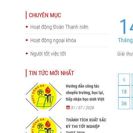
CHUYÊN MỤC
1
Hoạt động Đoàn Thanh niên
Tháng
Hoạt động ngoại khóa
Người tốt việc tốt
Giải th
TIN TỨC MỚI NHẤT
Hướng dẫn công tác
18
chuyển trường, học lại,
tiếp nhận học sinh Việt
36
Nam về nước, tiếp nhận
31 / 07 / 2026
học sinh người nước
ngoài học tại các trường
THÀNH TÍCH XUẤT SẮC
từ năm học 2026-2027
KỲ THI TỐT NGHIỆP
THPT 2026