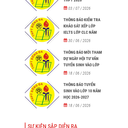
03 / 07 / 2026
THÔNG BÁO KIỂM TRA
KHẢO SÁT XẾP LỚP
IELTS LỚP CLC NĂM
HỌC 2026 - 2027
30 / 06 / 2026
THÔNG BÁO MỜI THAM
DỰ NGÀY HỘI TƯ VẤN
TUYỂN SINH VÀO LỚP
10 NĂM HỌC 2026–2027
18 / 06 / 2026
THÔNG BÁO TUYỂN
SINH VÀO LỚP 10 NĂM
HỌC 2026-2027
18 / 06 / 2026
SỰ KIỆN SẮP DIỄN RA