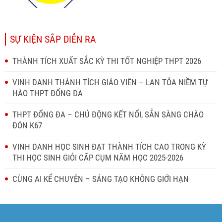
SỰ KIỆN SẮP DIỄN RA
THÀNH TÍCH XUẤT SẮC KỲ THI TỐT NGHIỆP THPT 2026
VINH DANH THÀNH TÍCH GIÁO VIÊN – LAN TỎA NIỀM TỰ
HÀO THPT ĐỐNG ĐA
THPT ĐỐNG ĐA – CHỦ ĐỘNG KẾT NỐI, SẴN SÀNG CHÀO
ĐÓN K67
VINH DANH HỌC SINH ĐẠT THÀNH TÍCH CAO TRONG KỲ
THI HỌC SINH GIỎI CẤP CỤM NĂM HỌC 2025-2026
CÙNG AI KỂ CHUYỆN – SÁNG TẠO KHÔNG GIỚI HẠN