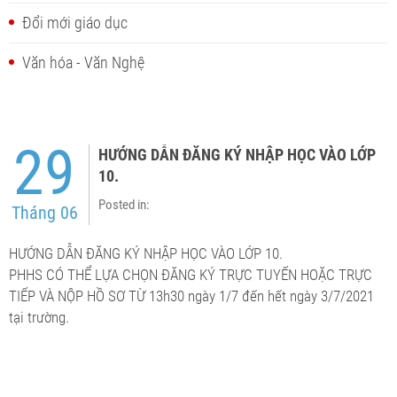
Đổi mới giáo dục
Văn hóa - Văn Nghệ
29
HƯỚNG DẪN ĐĂNG KÝ NHẬP HỌC VÀO LỚP
10.
Posted in:
Tháng 06
HƯỚNG DẪN ĐĂNG KÝ NHẬP HỌC VÀO LỚP 10.
PHHS CÓ THỂ LỰA CHỌN ĐĂNG KÝ TRỰC TUYẾN HOẶC TRỰC
TIẾP VÀ NỘP HỒ SƠ TỪ 13h30 ngày 1/7 đến hết ngày 3/7/2021
tại trường.