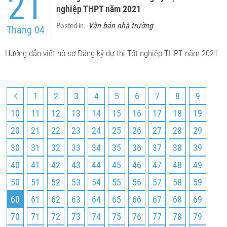
21
nghiệp THPT năm 2021
Văn bản nhà trường
Posted in:
Tháng 04
Hướng dẫn viết hồ sơ Đăng ký dự thi Tốt nghiệp THPT năm 2021
1
2
3
4
5
6
7
8
9
10
11
12
13
14
15
16
17
18
19
20
21
22
23
24
25
26
27
28
29
30
31
32
33
34
35
36
37
38
39
40
41
42
43
44
45
46
47
48
49
50
51
52
53
54
55
56
57
58
59
60
61
62
63
64
65
66
67
68
69
70
71
72
73
74
75
76
77
78
79