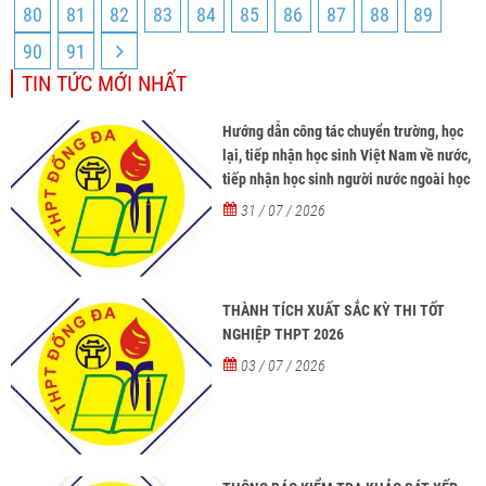
80
81
82
83
84
85
86
87
88
89
90
91
TIN TỨC MỚI NHẤT
Hướng dẫn công tác chuyển trường, học
lại, tiếp nhận học sinh Việt Nam về nước,
tiếp nhận học sinh người nước ngoài học
tại các trường từ năm học 2026-2027
31 / 07 / 2026
THÀNH TÍCH XUẤT SẮC KỲ THI TỐT
NGHIỆP THPT 2026
03 / 07 / 2026